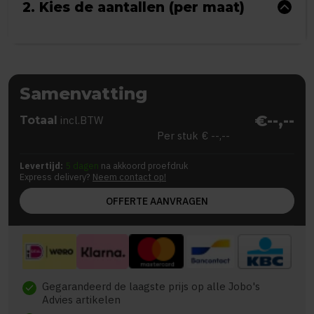
2. Kies de aantallen (per maat)
Samenvatting
€--,--
Totaal
incl.BTW
Per stuk
€ --,--
Levertijd:
5 dagen
na akkoord proefdruk
Express delivery?
Neem contact op!
OFFERTE AANVRAGEN
Gegarandeerd de laagste prijs op alle Jobo's
check
Advies artikelen