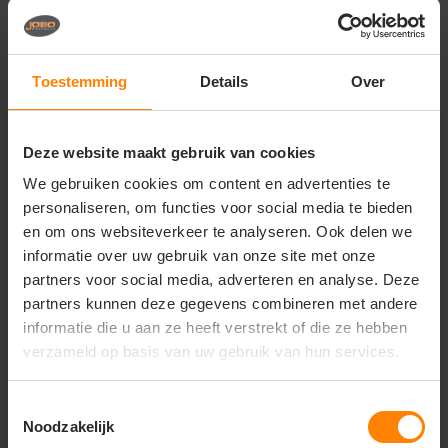
Vragen? Neem contact
op met onze
klantenservice
Toestemming
Details
Over
call
+31(0)418 511 972
Deze website maakt gebruik van cookies
mail
info@jobopromotions.nl
We gebruiken cookies om content en advertenties te
personaliseren, om functies voor social media te bieden
store
Bezoek onze showroom:
Provincialeweg 59 - Velddriel
en om ons websiteverkeer te analyseren. Ook delen we
informatie over uw gebruik van onze site met onze
partners voor social media, adverteren en analyse. Deze
partners kunnen deze gegevens combineren met andere
Dit vind je misschien ook leuk
informatie die u aan ze heeft verstrekt of die ze hebben
Items van productcarrousel
verzameld op basis van uw gebruik van hun services.
Toestemmingsselectie
Noodzakelijk