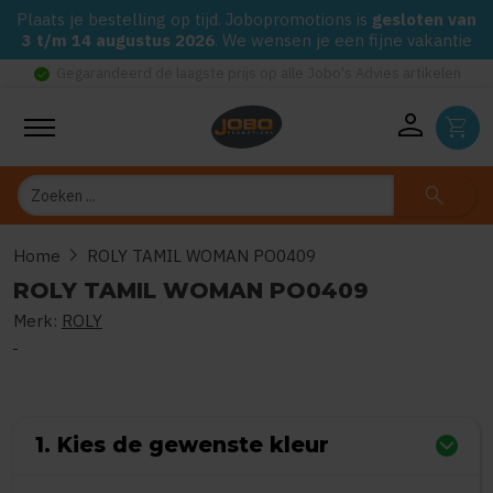
Plaats je bestelling op tijd. Jobopromotions is
gesloten van
3 t/m 14 augustus 2026
. We wensen je een fijne vakantie
check_circle
Gegarandeerd de laagste prijs op alle Jobo's Advies artikelen
person
shopping_cart
Zoeken
search
chevron_right
Home
ROLY TAMIL WOMAN PO0409
ROLY TAMIL WOMAN PO0409
Merk:
ROLY
0
uit
5
(Gebaseerd op 0 reviews)
1. Kies de gewenste kleur