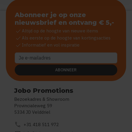
Abonneer je op onze
nieuwsbrief en ontvang € 5,-
check
Altijd op de hoogte van nieuwe items
check
Als eerste op de hoogte van kortingsacties
check
Informatief en vol inspiratie
ABONNEER
Jobo Promotions
Bezoekadres & Showroom
Provincialeweg 59
5334 JD Velddriel
call
+31 418 511 972