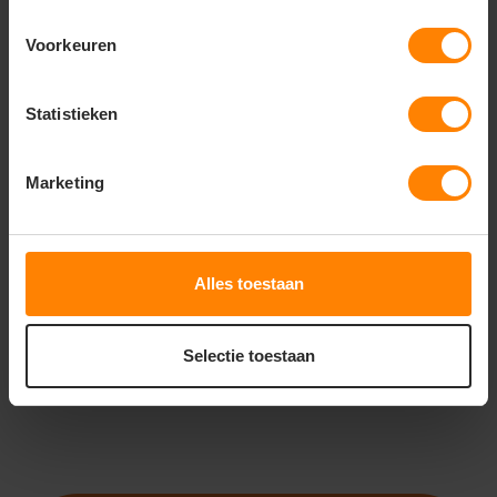
Voorkeuren
Statistieken
ROLY
ROLY
ROLY IMOLA WOMAN
ROLY IMOLA CA0427
CA0428
Marketing
Gratis digitale proefdruk
Gratis digitale proefdruk
Snelle levering (tot binnen 48u)
Snelle levering (tot binnen 48u)
Meer stuks = meer korting
Meer stuks = meer korting
Alles toestaan
3
3
85
55
PERSONALISEER
PERSONALISEER
Selectie toestaan