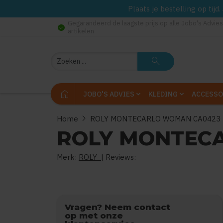
Plaats je bestelling op tij
Gegarandeerd de laagste prijs op alle Jobo's Advies
check_circle
artikelen
Zoeken
search
home
JOBO'S ADVIES
KLEDING
ACCESSO
chevron_right
Home
ROLY MONTECARLO WOMAN CA0423
ROLY MONTEC
Merk:
ROLY
| Reviews:
0
uit
5
(
Vragen? Neem contact
op met onze