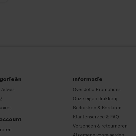
gorieën
Informatie
 Advies
Over Jobo Promotions
ng
Onze eigen drukkerij
soires
Bedrukken & Borduren
Klantenservice & FAQ
 account
Verzenden & retourneren
treren
Algemene voorwaarden