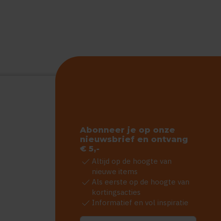
Abonneer je op onze
nieuwsbrief en ontvang
€ 5,-
check
Altijd op de hoogte van
nieuwe items
check
Als eerste op de hoogte van
kortingsacties
check
Informatief en vol inspiratie