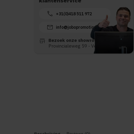
klantenservice
call
+31(0)418 511 972
mail
info@jobopromotions.nl
store
Bezoek onze showroom:
Provincialeweg 59 - Velddriel
Beschrijving
Reviews (0)