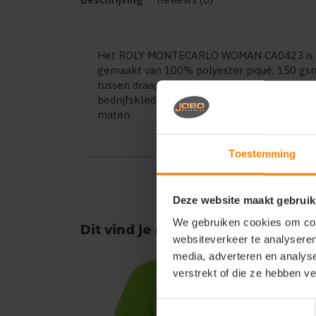
Het ROLY MONTECARLO WOMAN CA0423 is ee
gemaakt van 100% polyester piqué, 150 gsm.
tussen draagcomfort en duurzaamheid. Gesch
bedrijfskleding en promotionele toepassinge
maten.
Toestemming
Deze website maakt gebruik
We gebruiken cookies om cont
Dit vind je misschien ook leuk
websiteverkeer te analyseren
Items van productcarrousel
media, adverteren en analys
verstrekt of die ze hebben v
Toestemmingsselectie