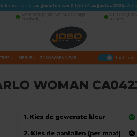
d. Jobopromotions is
gesloten van 3 t/m 14 augustus 2026
. We 
Scherpste prijzen van NL door eigen
Persoonlijk ad
check_circle
check_circle
drukkerij
experts
Incl. btw
IRES
MERKEN
JOBO WORKWEAR
ARLO WOMAN CA042
Gebaseerd op 0 reviews)
1. Kies de gewenste kleur
2. Kies de aantallen (per maat)