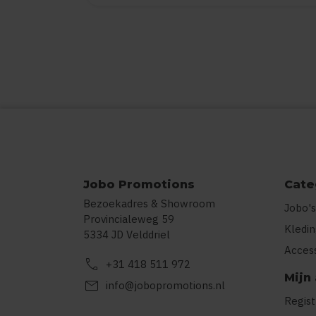
Jobo Promotions
Cate
Bezoekadres & Showroom
Jobo's
Provincialeweg 59
Kledi
5334 JD Velddriel
Acces
call
+31 418 511 972
Mijn
mail
info@jobopromotions.nl
Regis