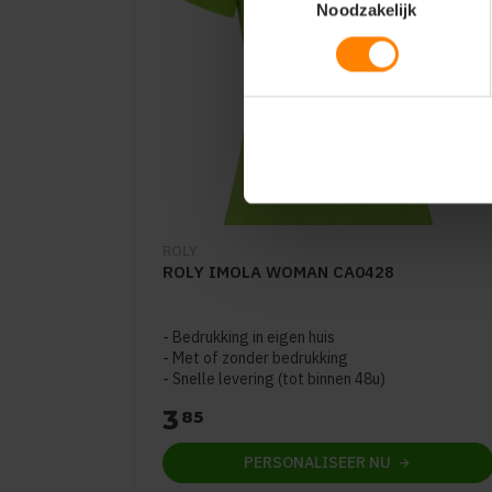
Noodzakelijk
ROLY
ROLY IMOLA WOMAN CA0428
Bedrukking in eigen huis
Met of zonder bedrukking
Snelle levering (tot binnen 48u)
3
85
PERSONALISEER
NU