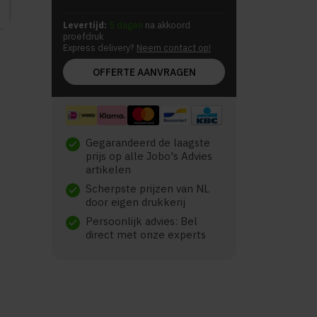
Levertijd:
5 dagen
na akkoord
proefdruk
Express delivery?
Neem contact op!
OFFERTE AANVRAGEN
Gegarandeerd de laagste
check
prijs op alle Jobo's Advies
artikelen
Scherpste prijzen van NL
check
door eigen drukkerij
Persoonlijk advies: Bel
check
direct met onze experts