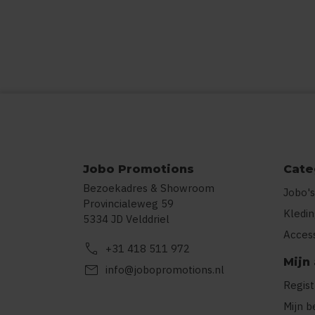
Jobo Promotions
Cate
Bezoekadres & Showroom
Jobo's
Provincialeweg 59
Kledi
5334 JD Velddriel
Acces
call
+31 418 511 972
Mijn
mail
info@jobopromotions.nl
Regis
Mijn b