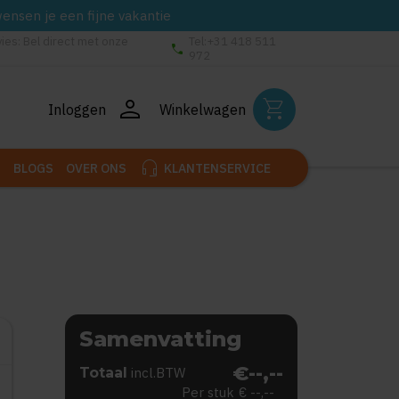
wensen je een fijne vakantie
vies: Bel direct met onze
Tel:+31 418 511
phone
972
person
shopping_cart
Inloggen
Winkelwagen
headset_mic
BLOGS
OVER ONS
KLANTENSERVICE
Samenvatting
€--,--
Totaal
incl.BTW
Per stuk
€ --,--