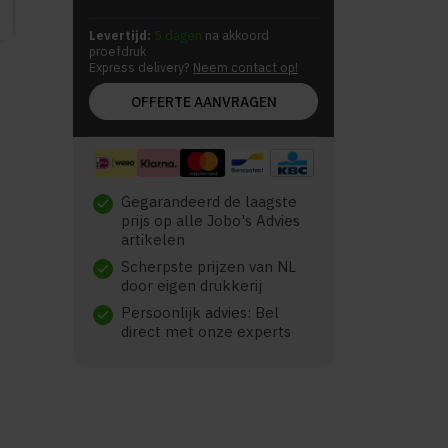
Levertijd:
5 dagen
na akkoord
proefdruk
Express delivery?
Neem contact op!
OFFERTE AANVRAGEN
Gegarandeerd de laagste
check
prijs op alle Jobo's Advies
artikelen
Scherpste prijzen van NL
check
door eigen drukkerij
Persoonlijk advies: Bel
check
direct met onze experts