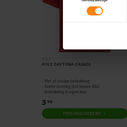
ROLY
ROLY DAYTONA CA0420
Met of zonder bedrukking
Snelle levering (tot binnen 48u)
Bedrukking in eigen huis
3
70
PERSONALISEER
NU