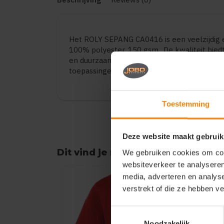
Het ROLY SEPANG CA0416 is een veelzijdig
100% polyester, 150 gsm.. De kwaliteit bie
en duurzaamheid. Geschikt voor dagelijks ge
toepassingen. Verkrijgbaar in diverse varian
Toestemming
Deze website maakt gebruik
Dit vind je misschien ook leuk
We gebruiken cookies om cont
websiteverkeer te analyseren
Items van productcarrousel
media, adverteren en analys
verstrekt of die ze hebben v
Toestemmingsselectie
Noodzakelijk