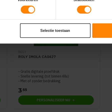
Selectie toestaan
ROLY
ROLY IMOLA CA0427
Gratis digitale proefdruk
Snelle levering (tot binnen 48u)
Met of zonder bedrukking
3
55
PERSONALISEER
NU