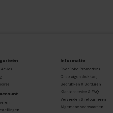
gorieën
Informatie
 Advies
Over Jobo Promotions
ng
Onze eigen drukkerij
soires
Bedrukken & Borduren
Klantenservice & FAQ
 account
Verzenden & retourneren
treren
Algemene voorwaarden
estellingen