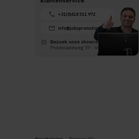
klantenservice
call
+31(0)418 511 972
mail
info@jobopromotions.nl
store
Bezoek onze showroom:
Provincialeweg 59 - Velddriel
Beschrijving
Reviews (0)