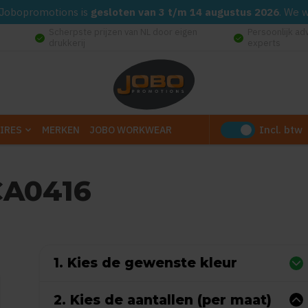
d. Jobopromotions is
gesloten van 3 t/m 14 augustus 2026
. We 
Scherpste prijzen van NL door eigen
Persoonlijk ad
check_circle
check_circle
drukkerij
experts
Incl. btw
IRES
MERKEN
JOBO WORKWEAR
CA0416
Gebaseerd op 0 reviews)
1. Kies de gewenste kleur
2. Kies de aantallen (per maat)