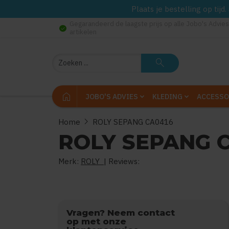
Plaats je bestelling op tij
Gegarandeerd de laagste prijs op alle Jobo's Advies
check_circle
artikelen
Zoeken
search
home
JOBO'S ADVIES
KLEDING
ACCESSO
chevron_right
Home
ROLY SEPANG CA0416
ROLY SEPANG 
Merk:
ROLY
| Reviews:
0
uit
5
(
Vragen? Neem contact
op met onze