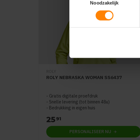
Noodzakelijk
ROLY
ROLY NEBRASKA WOMAN SS6437
Gratis digitale proefdruk
Snelle levering (tot binnen 48u)
Bedrukking in eigen huis
25
91
PERSONALISEER
NU