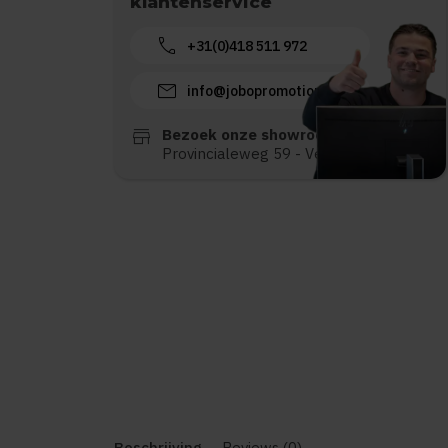
klantenservice
call
+31(0)418 511 972
mail
info@jobopromotions.nl
store
Bezoek onze showroom:
Provincialeweg 59 - Velddriel
Beschrijving
Reviews (0)