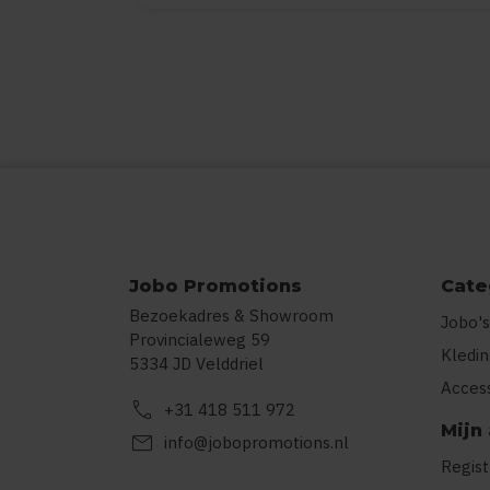
Jobo Promotions
Cate
Bezoekadres & Showroom
Jobo's
Provincialeweg 59
Kledi
5334 JD Velddriel
Acces
call
+31 418 511 972
Mijn
mail
info@jobopromotions.nl
Regis