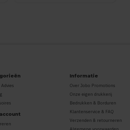
gorieën
Informatie
 Advies
Over Jobo Promotions
ng
Onze eigen drukkerij
soires
Bedrukken & Borduren
Klantenservice & FAQ
 account
Verzenden & retourneren
treren
Algemene voorwaarden