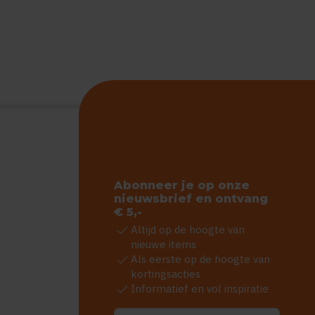
Abonneer je op onze
nieuwsbrief en ontvang
€ 5,-
check
Altijd op de hoogte van
nieuwe items
check
Als eerste op de hoogte van
kortingsacties
check
Informatief en vol inspiratie