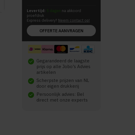
Levertijd:
5 dagen
na akkoord
proefdruk
Express delivery?
Neem contact op!
OFFERTE AANVRAGEN
Gegarandeerd de laagste
check
prijs op alle Jobo's Advies
artikelen
Scherpste prijzen van NL
check
door eigen drukkerij
Persoonlijk advies: Bel
check
direct met onze experts