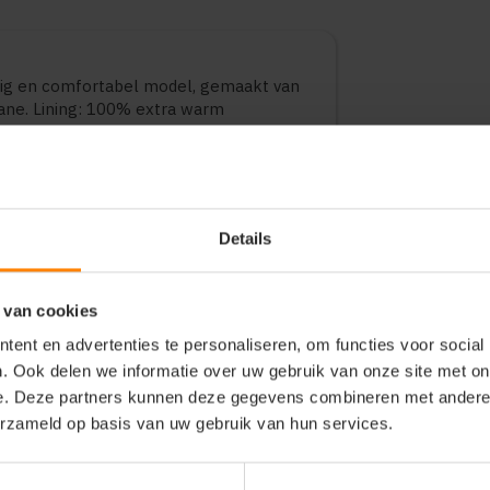
ig en comfortabel model, gemaakt van
tane. Lining: 100% extra warm
it biedt een goede balans tussen
 dagelijks gebruik, bedrijfskleding en
diverse varianten en maten.
Details
 van cookies
ent en advertenties te personaliseren, om functies voor social
. Ook delen we informatie over uw gebruik van onze site met on
e. Deze partners kunnen deze gegevens combineren met andere i
erzameld op basis van uw gebruik van hun services.