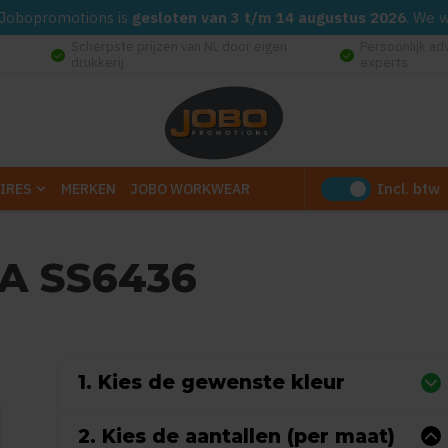
d. Jobopromotions is
gesloten van 3 t/m 14 augustus 2026
. We 
Scherpste prijzen van NL door eigen
Persoonlijk ad
check_circle
check_circle
drukkerij
experts
Incl. btw
IRES
MERKEN
JOBO WORKWEAR
A SS6436
Gebaseerd op 0 reviews)
1. Kies de gewenste kleur
2. Kies de aantallen (per maat)