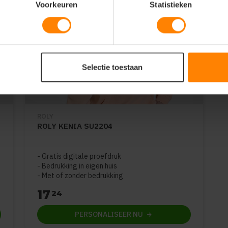
Voorkeuren
Statistieken
Selectie toestaan
ROLY
ROLY KENIA SU2204
Gratis digitale proefdruk
Bedrukking in eigen huis
Met of zonder bedrukking
17
24
PERSONALISEER
NU