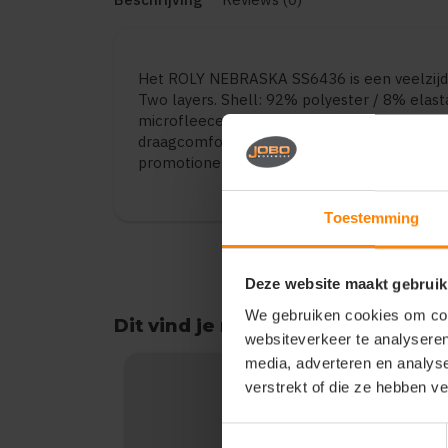
Het ROLY NEBRASKA SS6436 is een veelzijd
Two layers. Shell: 92% polyester / 8% elas
microfleece polyester. 300 gsm.. De kwalite
draagcomfort en duurzaamheid. Geschikt voor
promotionele toepassingen. Verkrijgbaar in 
Toestemming
Deze website maakt gebruik
We gebruiken cookies om cont
Dit vind je misschien ook leuk
websiteverkeer te analyseren
Items van productcarrousel
media, adverteren en analys
verstrekt of die ze hebben v
Toestemmingsselectie