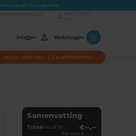
wensen je een fijne vakantie
vies: Bel direct met onze
Tel:+31 418 511
phone
972
person
shopping_cart
Inloggen
Winkelwagen
headset_mic
BLOGS
OVER ONS
KLANTENSERVICE
Samenvatting
€--,--
Totaal
incl.BTW
Per stuk
€ --,--