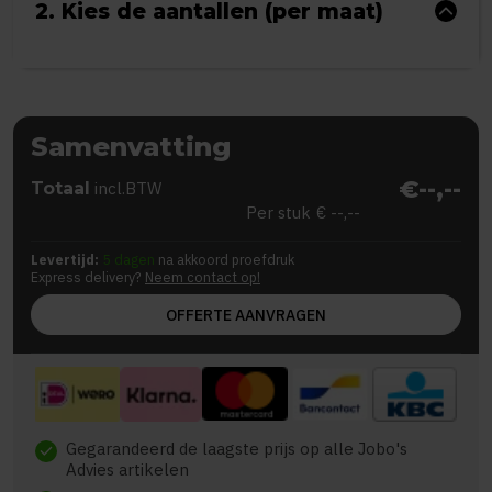
2. Kies de aantallen (per maat)
Samenvatting
€--,--
Totaal
incl.BTW
Per stuk
€ --,--
Levertijd:
5 dagen
na akkoord proefdruk
Express delivery?
Neem contact op!
OFFERTE AANVRAGEN
Gegarandeerd de laagste prijs op alle Jobo's
check
Advies artikelen