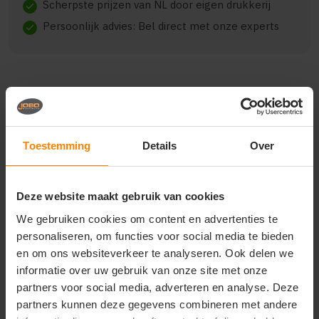
Scherpste prijzen van NL door eigen drukkerij
check
Persoonlijk advies: Bel direct met onze experts
check
Beschrijving
Reviews (0)
Toestemming
Details
Over
Het ROLY SITKA WOMAN CB5202 is een veelzijdig en
comfortabel model, gemaakt van 100% polyester,
PU, 210 gsm.. De kwaliteit biedt een goede balans
Deze website maakt gebruik van cookies
tussen draagcomfort en duurzaamheid. Geschikt voor
We gebruiken cookies om content en advertenties te
dagelijks gebruik, bedrijfskleding en promotionele
personaliseren, om functies voor social media te bieden
toepassingen. Verkrijgbaar in diverse varianten en
en om ons websiteverkeer te analyseren. Ook delen we
maten.
informatie over uw gebruik van onze site met onze
partners voor social media, adverteren en analyse. Deze
partners kunnen deze gegevens combineren met andere