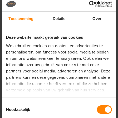
Vragen? Neem contact
op met onze
klantenservice
Toestemming
Details
Over
call
+31(0)418 511 972
Deze website maakt gebruik van cookies
mail
info@jobopromotions.nl
We gebruiken cookies om content en advertenties te
store
Bezoek onze showroom:
personaliseren, om functies voor social media te bieden
Provincialeweg 59 - Velddriel
en om ons websiteverkeer te analyseren. Ook delen we
informatie over uw gebruik van onze site met onze
partners voor social media, adverteren en analyse. Deze
Dit vind je misschien ook leuk
partners kunnen deze gegevens combineren met andere
informatie die u aan ze heeft verstrekt of die ze hebben
Items van productcarrousel
verzameld op basis van uw gebruik van hun services.
Toestemmingsselectie
Noodzakelijk