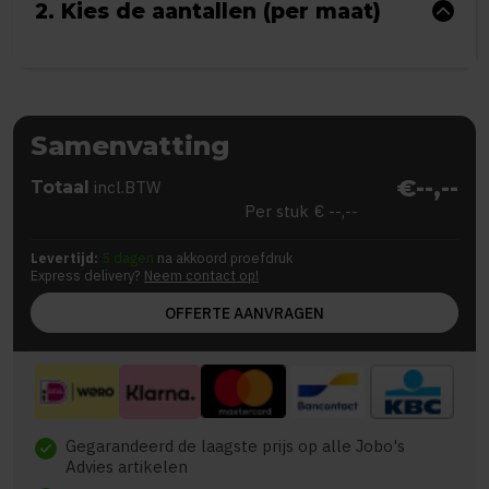
2. Kies de aantallen (per maat)
Samenvatting
€--,--
Totaal
incl.BTW
Per stuk
€ --,--
Levertijd:
5 dagen
na akkoord proefdruk
Express delivery?
Neem contact op!
OFFERTE AANVRAGEN
Gegarandeerd de laagste prijs op alle Jobo's
check
Advies artikelen