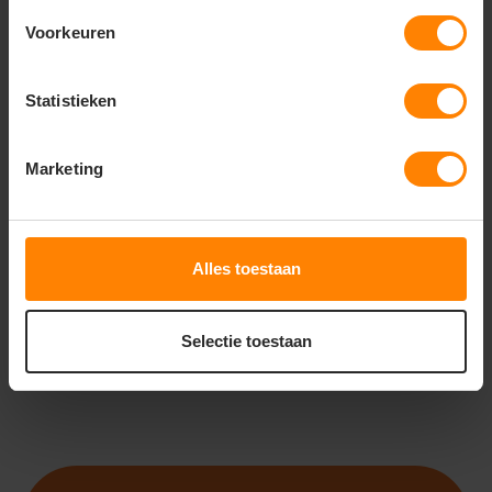
Voorkeuren
Statistieken
ROLY
ROLY
ROLY NEVADA RA1199
ROLY URBAN SU1067
Marketing
Meer stuks = meer korting
Gratis digitale proefdruk
Met of zonder bedrukking
Snelle levering (tot binnen 48u)
Gratis digitale proefdruk
Met of zonder bedrukking
18
13
03
16
Alles toestaan
PERSONALISEER
PERSONALISEER
Selectie toestaan