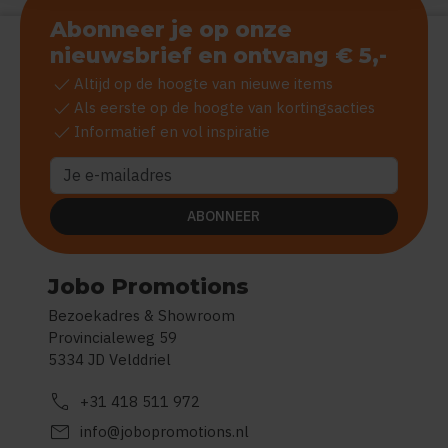
Abonneer je op onze
nieuwsbrief en ontvang € 5,-
check
Altijd op de hoogte van nieuwe items
check
Als eerste op de hoogte van kortingsacties
check
Informatief en vol inspiratie
ABONNEER
Jobo Promotions
Bezoekadres & Showroom
Provincialeweg 59
5334 JD Velddriel
call
+31 418 511 972
mail
info@jobopromotions.nl