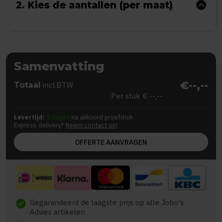
2. Kies de aantallen (per maat)
Samenvatting
€--,--
Totaal
incl.BTW
Per stuk
€ --,--
Levertijd:
5 dagen
na akkoord proefdruk
Express delivery?
Neem contact op!
OFFERTE AANVRAGEN
Gegarandeerd de laagste prijs op alle Jobo's
check
Advies artikelen