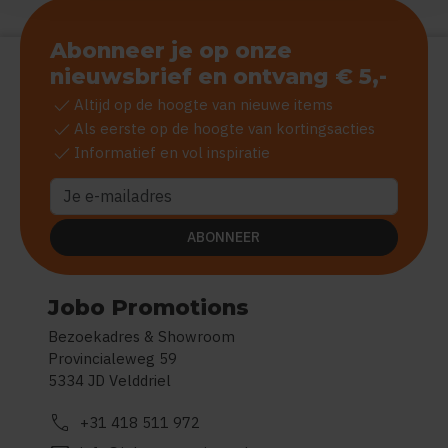
Abonneer je op onze
nieuwsbrief en ontvang € 5,-
check
Altijd op de hoogte van nieuwe items
check
Als eerste op de hoogte van kortingsacties
check
Informatief en vol inspiratie
ABONNEER
Jobo Promotions
Bezoekadres & Showroom
Provincialeweg 59
5334 JD Velddriel
call
+31 418 511 972