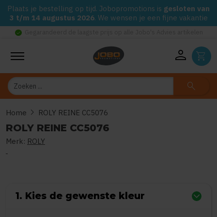
Plaats je bestelling op tijd. Jobopromotions is
gesloten van
3 t/m 14 augustus 2026
. We wensen je een fijne vakantie
check_circle
Gegarandeerd de laagste prijs op alle Jobo's Advies artikelen
person
shopping_cart
Zoeken
search
chevron_right
Home
ROLY REINE CC5076
ROLY REINE CC5076
Merk:
ROLY
0
uit
5
(Gebaseerd op 0 reviews)
1. Kies de gewenste kleur