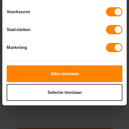
Voorkeuren
Statistieken
ROLY
ROLY ALMANZOR
CC5067
Marketing
Gratis digitale proefdruk
Met of zonder bedrukking
Meer stuks = meer korting
Alles toestaan
21
05
PERSONALISEER
Selectie toestaan