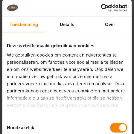
Vragen? Neem contact
op met onze
klantenservice
Toestemming
Details
Over
call
+31(0)418 511 972
Deze website maakt gebruik van cookies
mail
info@jobopromotions.nl
We gebruiken cookies om content en advertenties te
personaliseren, om functies voor social media te bieden
store
Bezoek onze showroom:
Provincialeweg 59 - Velddriel
en om ons websiteverkeer te analyseren. Ook delen we
informatie over uw gebruik van onze site met onze
partners voor social media, adverteren en analyse. Deze
partners kunnen deze gegevens combineren met andere
Dit vind je misschien ook leuk
informatie die u aan ze heeft verstrekt of die ze hebben
Items van productcarrousel
verzameld op basis van uw gebruik van hun services.
Toestemmingsselectie
Noodzakelijk