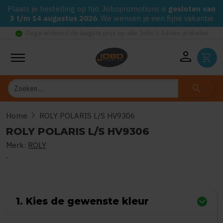
Plaats je bestelling op tijd. Jobopromotions is
gesloten van
3 t/m 14 augustus 2026
. We wensen je een fijne vakantie
check_circle
Gegarandeerd de laagste prijs op alle Jobo's Advies artikelen
person
shopping_cart
Zoeken
search
chevron_right
Home
ROLY POLARIS L/S HV9306
ROLY POLARIS L/S HV9306
Merk:
ROLY
0
uit
5
(Gebaseerd op 0 reviews)
1. Kies de gewenste kleur