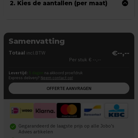
2. Kies de aantallen (per maat)
Samenvatting
€--,--
Totaal
incl.BTW
Per stuk
€ --,--
Levertijd:
5 dagen
na akkoord proefdruk
Express delivery?
Neem contact op!
OFFERTE AANVRAGEN
Gegarandeerd de laagste prijs op alle Jobo's
check
Advies artikelen