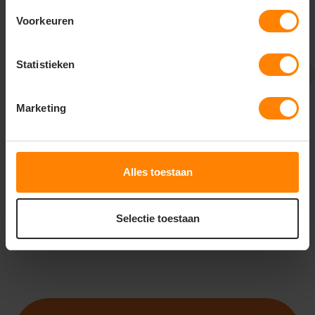
Voorkeuren
Statistieken
ROLY
ROLY
ROLY TAURI HV9317
ROLY MERAK HV9320
Marketing
Meer stuks = meer korting
Snelle levering (tot binnen 48u)
Bedrukking in eigen huis
Gratis digitale proefdruk
Gratis digitale proefdruk
Meer stuks = meer korting
18
44
11
42
Alles toestaan
PERSONALISEER
PERSONALISEER
Selectie toestaan