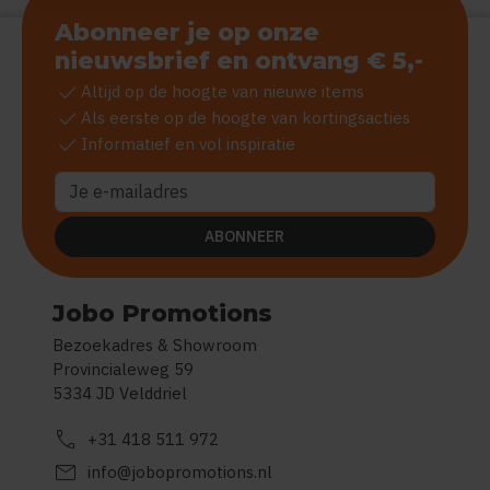
Abonneer je op onze
nieuwsbrief en ontvang € 5,-
check
Altijd op de hoogte van nieuwe items
check
Als eerste op de hoogte van kortingsacties
check
Informatief en vol inspiratie
ABONNEER
Jobo Promotions
Bezoekadres & Showroom
Provincialeweg 59
5334 JD Velddriel
call
+31 418 511 972
mail
info@jobopromotions.nl