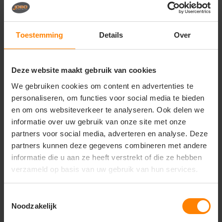
Vragen? Neem contact
op met onze
klantenservice
Toestemming
Details
Over
call
+31(0)418 511 972
Deze website maakt gebruik van cookies
mail
info@jobopromotions.nl
We gebruiken cookies om content en advertenties te
store
Bezoek onze showroom:
personaliseren, om functies voor social media te bieden
Provincialeweg 59 - Velddriel
en om ons websiteverkeer te analyseren. Ook delen we
informatie over uw gebruik van onze site met onze
partners voor social media, adverteren en analyse. Deze
Dit vind je misschien ook leuk
partners kunnen deze gegevens combineren met andere
informatie die u aan ze heeft verstrekt of die ze hebben
Items van productcarrousel
verzameld op basis van uw gebruik van hun services.
Toestemmingsselectie
Noodzakelijk