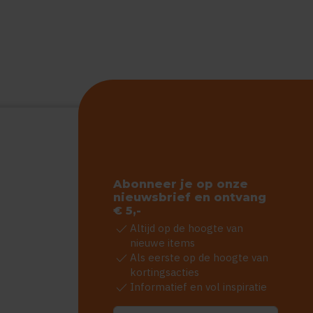
Abonneer je op onze
nieuwsbrief en ontvang
€ 5,-
check
Altijd op de hoogte van
nieuwe items
check
Als eerste op de hoogte van
kortingsacties
check
Informatief en vol inspiratie