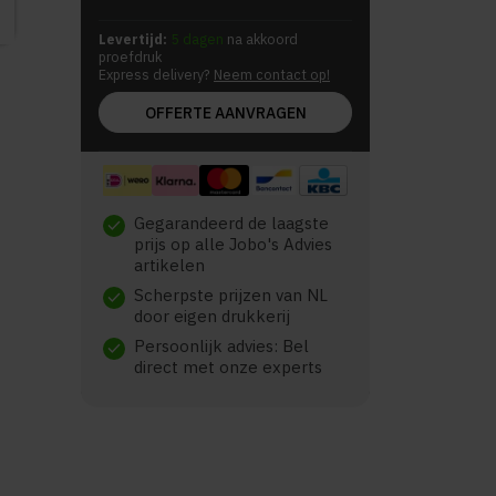
Levertijd:
5 dagen
na akkoord
proefdruk
Express delivery?
Neem contact op!
OFFERTE AANVRAGEN
Gegarandeerd de laagste
check
prijs op alle Jobo's Advies
artikelen
Scherpste prijzen van NL
check
door eigen drukkerij
Persoonlijk advies: Bel
check
direct met onze experts