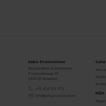
Jobo Promotions
Cate
Bezoekadres & Showroom
Jobo's
Provincialeweg 59
Kledi
5334 JD Velddriel
Acces
call
+31 418 511 972
Mijn
mail
info@jobopromotions.nl
Regis