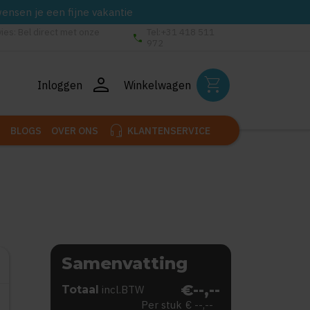
wensen je een fijne vakantie
vies: Bel direct met onze
Tel:+31 418 511
phone
972
person
shopping_cart
Inloggen
Winkelwagen
headset_mic
BLOGS
OVER ONS
KLANTENSERVICE
Samenvatting
€--,--
Totaal
incl.BTW
Per stuk
€ --,--