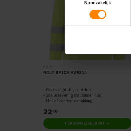
Noodzakelijk
ROLY
ROLY SPICA HV9314
Gratis digitale proefdruk
Snelle levering (tot binnen 48u)
Met of zonder bedrukking
22
16
PERSONALISEER
NU