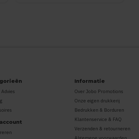
gorieën
Informatie
 Advies
Over Jobo Promotions
ng
Onze eigen drukkerij
soires
Bedrukken & Borduren
Klantenservice & FAQ
 account
Verzenden & retourneren
treren
Algemene voorwaarden