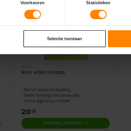
Voorkeuren
Statistieken
Selectie toestaan
ROLY
ROLY ATRIO HV9318
Met of zonder bedrukking
Snelle levering (tot binnen 48u)
Gratis digitale proefdruk
20
12
PERSONALISEER
NU