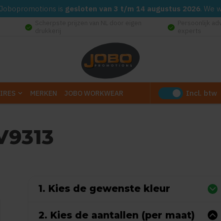
d. Jobopromotions is
gesloten van 3 t/m 14 augustus 2026
. We 
Scherpste prijzen van NL door eigen
Persoonlijk ad
check_circle
check_circle
drukkerij
experts
Incl. btw
IRES
MERKEN
JOBO WORKWEAR
V9313
Gebaseerd op 0 reviews)
1. Kies de gewenste kleur
2. Kies de aantallen (per maat)