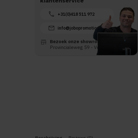
klantenservice
call
+31(0)418 511 972
mail
info@jobopromotions.nl
store
Bezoek onze showroom:
Provincialeweg 59 - Velddriel
Beschrijving
Reviews (0)