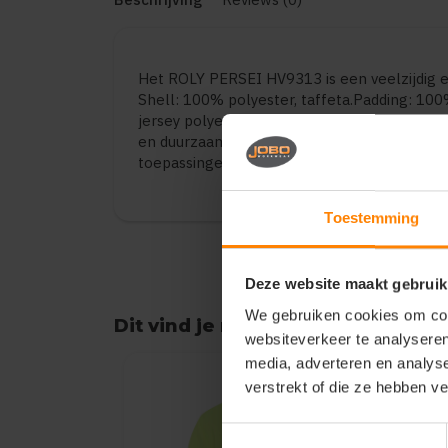
Het ROLY PERSEI HV9313 is een veelzijdig
Shell: 100% polyester, taffeta.Padding: 100
jersey polyester.450 gsm.. De kwaliteit bie
en duurzaamheid. Geschikt voor dagelijks ge
toepassingen. Verkrijgbaar in diverse varian
Toestemming
Deze website maakt gebruik
We gebruiken cookies om cont
Dit vind je misschien ook leuk
websiteverkeer te analyseren
Items van productcarrousel
media, adverteren en analys
verstrekt of die ze hebben v
Toestemmingsselectie