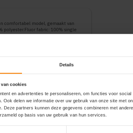
 en comfortabel model, gemaakt van
% polyester.Fluor fabric: 100% single
dt een goede balans tussen draagcomfort
bruik, bedrijfskleding en promotionele
ten en maten.
Details
 van cookies
ent en advertenties te personaliseren, om functies voor social
. Ook delen we informatie over uw gebruik van onze site met on
e. Deze partners kunnen deze gegevens combineren met andere i
erzameld op basis van uw gebruik van hun services.