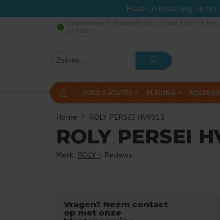
Plaats je bestelling op tij
Gegarandeerd de laagste prijs op alle Jobo's Advies
check_circle
artikelen
Zoeken
search
home
JOBO'S ADVIES
KLEDING
ACCESSO
chevron_right
Home
ROLY PERSEI HV9313
ROLY PERSEI H
Merk:
ROLY
| Reviews:
0
uit
5
(
Vragen? Neem contact
op met onze