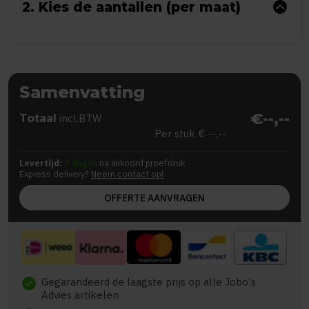
2. Kies de aantallen (per maat)
Samenvatting
€--,--
Totaal
incl.BTW
Per stuk
€ --,--
Levertijd:
5 dagen
na akkoord proefdruk
Express delivery?
Neem contact op!
OFFERTE AANVRAGEN
Gegarandeerd de laagste prijs op alle Jobo's
check
Advies artikelen