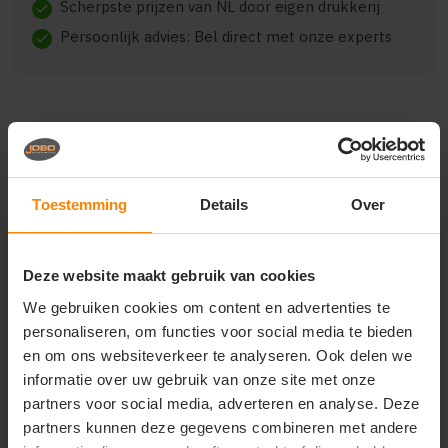
Scherpste prijzen van NL door eigen drukkerij
check
Persoonlijk advies: Bel direct met onze experts
check
Beschrijving
Reviews (0)
Toestemming
Details
Over
Het ROLY PATTY FA0321 is een veelzijdig en
comfortabel model, gemaakt van 95% cotton / 5%
elastane, 220 gsm.. De kwaliteit biedt een goede
Deze website maakt gebruik van cookies
balans tussen draagcomfort en duurzaamheid.
We gebruiken cookies om content en advertenties te
Geschikt voor dagelijks gebruik, bedrijfskleding en
personaliseren, om functies voor social media te bieden
promotionele toepassingen. Verkrijgbaar in diverse
en om ons websiteverkeer te analyseren. Ook delen we
varianten en maten.
informatie over uw gebruik van onze site met onze
partners voor social media, adverteren en analyse. Deze
partners kunnen deze gegevens combineren met andere