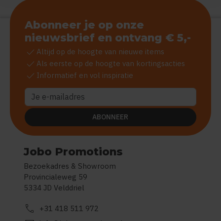
Abonneer je op onze
nieuwsbrief en ontvang € 5,-
check
Altijd op de hoogte van nieuwe items
check
Als eerste op de hoogte van kortingsacties
check
Informatief en vol inspiratie
ABONNEER
Jobo Promotions
Bezoekadres & Showroom
Provincialeweg 59
5334 JD Velddriel
call
+31 418 511 972