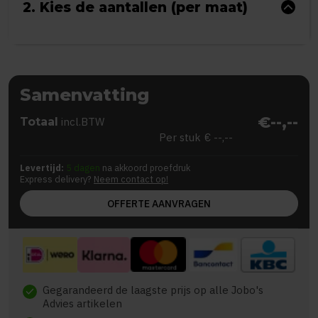
2. Kies de aantallen (per maat)
Samenvatting
€--,--
Totaal
incl.BTW
Per stuk
€ --,--
Levertijd:
5 dagen
na akkoord proefdruk
Express delivery?
Neem contact op!
OFFERTE AANVRAGEN
Gegarandeerd de laagste prijs op alle Jobo's
check
Advies artikelen