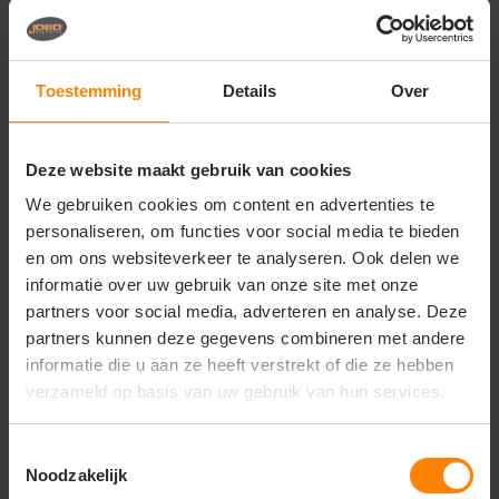
Vragen? Neem contact
op met onze
klantenservice
Toestemming
Details
Over
call
+31(0)418 511 972
Deze website maakt gebruik van cookies
mail
info@jobopromotions.nl
We gebruiken cookies om content en advertenties te
personaliseren, om functies voor social media te bieden
store
Bezoek onze showroom:
Provincialeweg 59 - Velddriel
en om ons websiteverkeer te analyseren. Ook delen we
informatie over uw gebruik van onze site met onze
partners voor social media, adverteren en analyse. Deze
partners kunnen deze gegevens combineren met andere
Dit vind je misschien ook leuk
informatie die u aan ze heeft verstrekt of die ze hebben
Items van productcarrousel
verzameld op basis van uw gebruik van hun services.
Toestemmingsselectie
Noodzakelijk