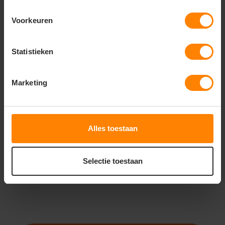
Voorkeuren
Statistieken
ROLY
ROLY CORGI CA2200
Marketing
Meer stuks = meer korting
Bedrukking in eigen huis
Snelle levering (tot binnen 48u)
Alles toestaan
9
61
PERSONALISEER
Selectie toestaan