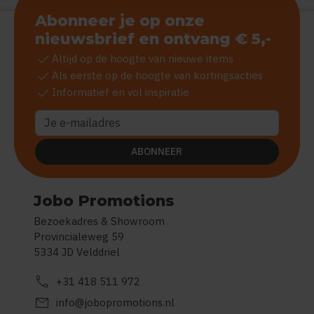
Abonneer je op onze
nieuwsbrief en ontvang € 5,-
check
Altijd op de hoogte van nieuwe items
check
Als eerste op de hoogte van kortingsacties
check
Informatief en vol inspiratie
ABONNEER
Jobo Promotions
Bezoekadres & Showroom
Provincialeweg 59
5334 JD Velddriel
call
+31 418 511 972
mail
info@jobopromotions.nl