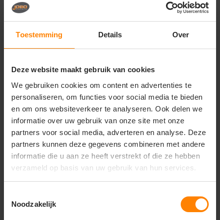
Vragen? Neem contact
op met onze
klantenservice
Toestemming
Details
Over
call
+31(0)418 511 972
Deze website maakt gebruik van cookies
mail
info@jobopromotions.nl
We gebruiken cookies om content en advertenties te
store
Bezoek onze showroom:
personaliseren, om functies voor social media te bieden
Provincialeweg 59 - Velddriel
en om ons websiteverkeer te analyseren. Ook delen we
informatie over uw gebruik van onze site met onze
partners voor social media, adverteren en analyse. Deze
Dit vind je misschien ook leuk
partners kunnen deze gegevens combineren met andere
informatie die u aan ze heeft verstrekt of die ze hebben
Items van productcarrousel
verzameld op basis van uw gebruik van hun services.
Toestemmingsselectie
Noodzakelijk