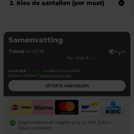
2. Kies de aantallen (per maat)
Samenvatting
€--,--
Totaal
incl.BTW
Per stuk
€ --,--
Levertijd:
5 dagen
na akkoord proefdruk
Express delivery?
Neem contact op!
OFFERTE AANVRAGEN
Gegarandeerd de laagste prijs op alle Jobo's
check
Advies artikelen