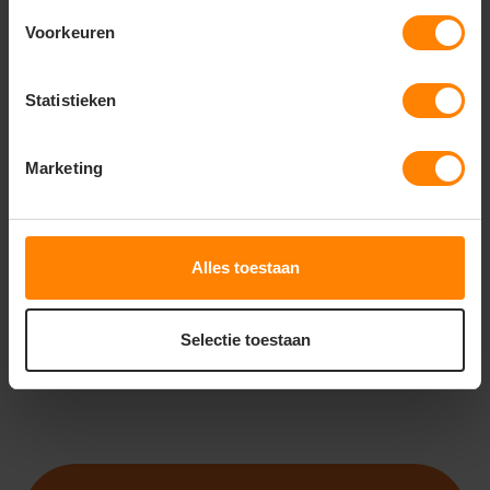
Voorkeuren
Statistieken
ROLY
ROLY
ROLY QUEBEC SS6438
ROLY RUDOLPH SS6435
Marketing
Snelle levering (tot binnen 48u)
Snelle levering (tot binnen 48u)
Gratis digitale proefdruk
Meer stuks = meer korting
Met of zonder bedrukking
Met of zonder bedrukking
19
28
13
13
Alles toestaan
PERSONALISEER
PERSONALISEER
Selectie toestaan