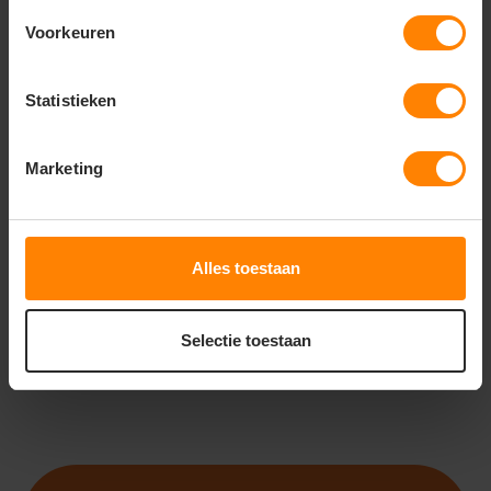
Voorkeuren
Statistieken
ROLY
ROLY
ROLY TROOPER PA8408
ROLY ADELPHO WOMAN
PA1175
Marketing
Snelle levering (tot binnen 48u)
Meer stuks = meer korting
Gratis digitale proefdruk
Snelle levering (tot binnen 48u)
Bedrukking in eigen huis
Gratis digitale proefdruk
22
18
16
11
Alles toestaan
PERSONALISEER
PERSONALISEER
Selectie toestaan