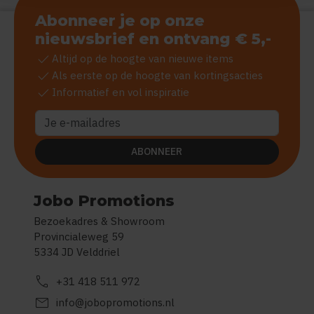
Abonneer je op onze
nieuwsbrief en ontvang € 5,-
check
Altijd op de hoogte van nieuwe items
check
Als eerste op de hoogte van kortingsacties
check
Informatief en vol inspiratie
ABONNEER
Jobo Promotions
Bezoekadres & Showroom
Provincialeweg 59
5334 JD Velddriel
call
+31 418 511 972
mail
info@jobopromotions.nl