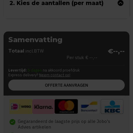
2. Kies de aantallen (per maat)
Samenvatting
€--,--
Totaal
incl.BTW
Per stuk
€ --,--
Levertijd:
5 dagen
na akkoord proefdruk
Express delivery?
Neem contact op!
OFFERTE AANVRAGEN
Gegarandeerd de laagste prijs op alle Jobo's
check
Advies artikelen