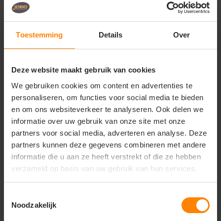
Vragen? Neem contact
op met onze
klantenservice
Toestemming
Details
Over
call
+31(0)418 511 972
Deze website maakt gebruik van cookies
mail
info@jobopromotions.nl
We gebruiken cookies om content en advertenties te
store
Bezoek onze showroom:
personaliseren, om functies voor social media te bieden
Provincialeweg 59 - Velddriel
en om ons websiteverkeer te analyseren. Ook delen we
informatie over uw gebruik van onze site met onze
partners voor social media, adverteren en analyse. Deze
Dit vind je misschien ook leuk
partners kunnen deze gegevens combineren met andere
informatie die u aan ze heeft verstrekt of die ze hebben
Items van productcarrousel
verzameld op basis van uw gebruik van hun services.
Toestemmingsselectie
Noodzakelijk