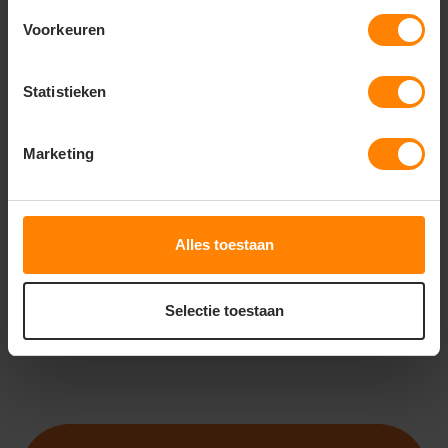
Voorkeuren
Statistieken
ROLY
ROLY HILUX WOMAN
JE8418
Marketing
Gratis digitale proefdruk
Met of zonder bedrukking
Bedrukking in eigen huis
18
11
Alles toestaan
PERSONALISEER
Selectie toestaan