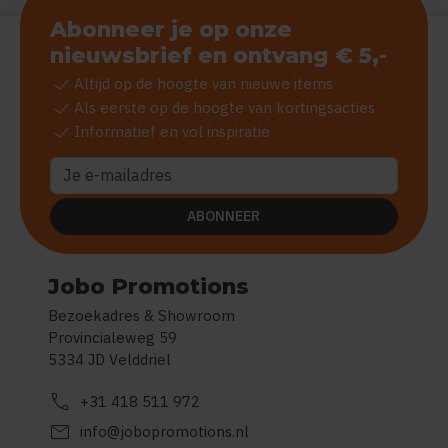
Abonneer je op onze
nieuwsbrief en ontvang € 5,-
check
Altijd op de hoogte van nieuwe items
check
Als eerste op de hoogte van kortingsacties
check
Informatief en vol inspiratie
ABONNEER
Jobo Promotions
Bezoekadres & Showroom
Provincialeweg 59
5334 JD Velddriel
call
+31 418 511 972
mail
info@jobopromotions.nl