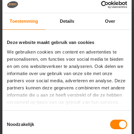
Vragen? Neem contact
op met onze
klantenservice
Toestemming
Details
Over
call
+31(0)418 511 972
Deze website maakt gebruik van cookies
mail
info@jobopromotions.nl
We gebruiken cookies om content en advertenties te
store
Bezoek onze showroom:
personaliseren, om functies voor social media te bieden
Provincialeweg 59 - Velddriel
en om ons websiteverkeer te analyseren. Ook delen we
informatie over uw gebruik van onze site met onze
partners voor social media, adverteren en analyse. Deze
Dit vind je misschien ook leuk
partners kunnen deze gegevens combineren met andere
informatie die u aan ze heeft verstrekt of die ze hebben
Items van productcarrousel
verzameld op basis van uw gebruik van hun services.
Toestemmingsselectie
Noodzakelijk