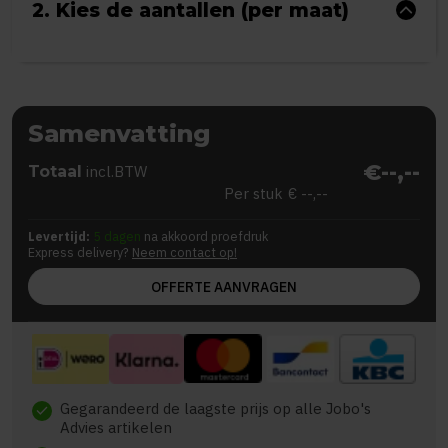
2. Kies de aantallen (per maat)
Samenvatting
€--,--
Totaal
incl.BTW
Per stuk
€ --,--
Levertijd:
5 dagen
na akkoord proefdruk
Express delivery?
Neem contact op!
OFFERTE AANVRAGEN
Gegarandeerd de laagste prijs op alle Jobo's
check
Advies artikelen