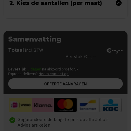
2. Kies de aantallen (per maat)
Samenvatting
€--,--
Totaal
incl.BTW
Per stuk
€ --,--
Levertijd:
5 dagen
na akkoord proefdruk
Express delivery?
Neem contact op!
OFFERTE AANVRAGEN
Gegarandeerd de laagste prijs op alle Jobo's
check
Advies artikelen