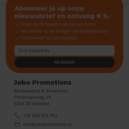
Abonneer je op onze
nieuwsbrief en ontvang € 5,-
check
Altijd op de hoogte van nieuwe items
check
Als eerste op de hoogte van kortingsacties
check
Informatief en vol inspiratie
ABONNEER
Jobo Promotions
Bezoekadres & Showroom
Provincialeweg 59
5334 JD Velddriel
call
+31 418 511 972
mail
info@jobopromotions.nl