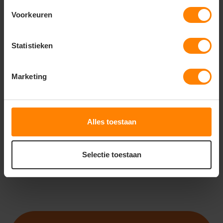
Voorkeuren
Statistieken
ROLY
ROLY CRETA CH6410
Marketing
Bedrukking in eigen huis
Met of zonder bedrukking
Meer stuks = meer korting
28
22
Alles toestaan
PERSONALISEER
Selectie toestaan