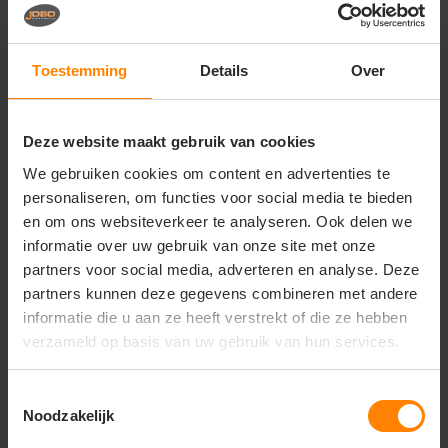
Vragen? Neem contact
op met onze
klantenservice
Toestemming
Details
Over
call
+31(0)418 511 972
Deze website maakt gebruik van cookies
mail
info@jobopromotions.nl
We gebruiken cookies om content en advertenties te
store
Bezoek onze showroom:
personaliseren, om functies voor social media te bieden
Provincialeweg 59 - Velddriel
en om ons websiteverkeer te analyseren. Ook delen we
informatie over uw gebruik van onze site met onze
partners voor social media, adverteren en analyse. Deze
Dit vind je misschien ook leuk
partners kunnen deze gegevens combineren met andere
informatie die u aan ze heeft verstrekt of die ze hebben
Items van productcarrousel
verzameld op basis van uw gebruik van hun services.
Toestemmingsselectie
Noodzakelijk