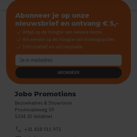
Abonneer je op onze
nieuwsbrief en ontvang € 5,-
check
Altijd op de hoogte van nieuwe items
check
Als eerste op de hoogte van kortingsacties
check
Informatief en vol inspiratie
ABONNEER
Jobo Promotions
Bezoekadres & Showroom
Provincialeweg 59
5334 JD Velddriel
call
+31 418 511 972