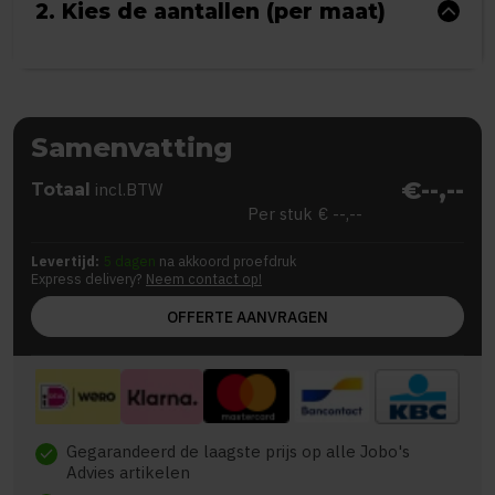
2. Kies de aantallen (per maat)
Samenvatting
€--,--
Totaal
incl.BTW
Per stuk
€ --,--
Levertijd:
5 dagen
na akkoord proefdruk
Express delivery?
Neem contact op!
OFFERTE AANVRAGEN
Gegarandeerd de laagste prijs op alle Jobo's
check
Advies artikelen