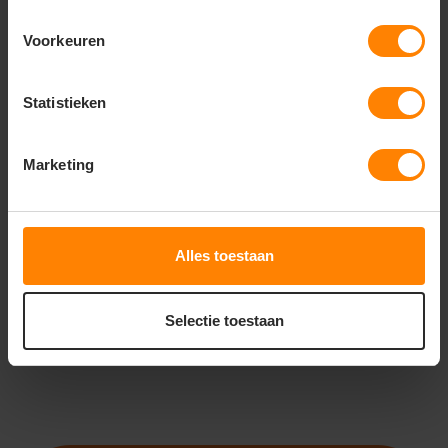
Voorkeuren
Statistieken
ROLY
ROLY
ROLY CRUISER FR9403
ROLY SANTANA FR9402
Marketing
Snelle levering (tot binnen 48u)
Gratis digitale proefdruk
Meer stuks = meer korting
Bedrukking in eigen huis
Gratis digitale proefdruk
Snelle levering (tot binnen 48u)
Alles toestaan
50
46
51
44
PERSONALISEER
PERSONALISEER
Selectie toestaan