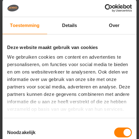
Vragen? Neem contact
op met onze
klantenservice
Toestemming
Details
Over
call
+31(0)418 511 972
Deze website maakt gebruik van cookies
mail
info@jobopromotions.nl
We gebruiken cookies om content en advertenties te
personaliseren, om functies voor social media te bieden
store
Bezoek onze showroom:
Provincialeweg 59 - Velddriel
en om ons websiteverkeer te analyseren. Ook delen we
informatie over uw gebruik van onze site met onze
partners voor social media, adverteren en analyse. Deze
partners kunnen deze gegevens combineren met andere
Dit vind je misschien ook leuk
informatie die u aan ze heeft verstrekt of die ze hebben
Items van productcarrousel
verzameld op basis van uw gebruik van hun services.
Toestemmingsselectie
Noodzakelijk