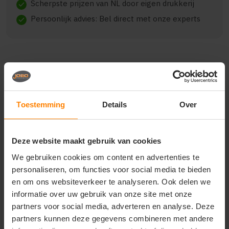
Scherpste prijzen van NL door eigen drukkerij
check
Persoonlijk advies: Bel direct met onze experts
check
Beschrijving
Reviews (0)
Toestemming
Details
Over
Het ROLY DACOSTA DE9127 is een veelzijdig en
comfortabel model, gemaakt van 100% cotton, 250
gsm.. De kwaliteit biedt een goede balans tussen
Deze website maakt gebruik van cookies
draagcomfort en duurzaamheid. Geschikt voor
We gebruiken cookies om content en advertenties te
dagelijks gebruik, bedrijfskleding en promotionele
personaliseren, om functies voor social media te bieden
toepassingen. Verkrijgbaar in diverse varianten en
en om ons websiteverkeer te analyseren. Ook delen we
maten.
informatie over uw gebruik van onze site met onze
partners voor social media, adverteren en analyse. Deze
partners kunnen deze gegevens combineren met andere