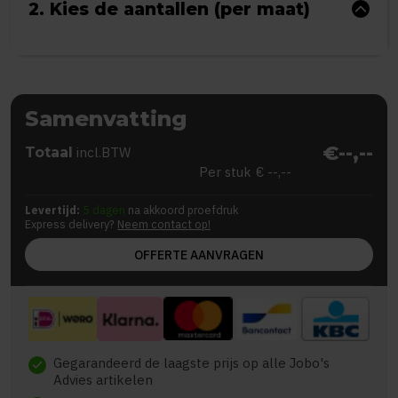
2. Kies de aantallen (per maat)
Samenvatting
€--,--
Totaal
incl.BTW
Per stuk
€ --,--
Levertijd:
5 dagen
na akkoord proefdruk
Express delivery?
Neem contact op!
OFFERTE AANVRAGEN
Gegarandeerd de laagste prijs op alle Jobo's
check
Advies artikelen