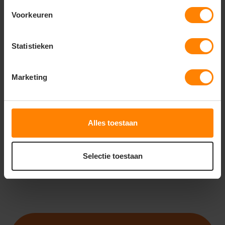
Voorkeuren
Statistieken
ROLY
ROLY CENTAURO
PREMIUM PO6607
Marketing
Gratis digitale proefdruk
Meer stuks = meer korting
Snelle levering (tot binnen 48u)
9
12
Alles toestaan
PERSONALISEER
Selectie toestaan