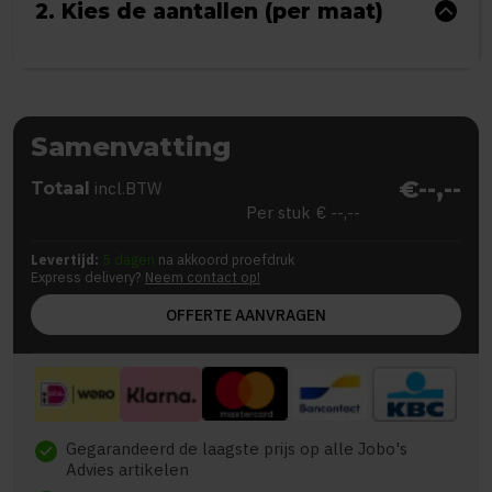
2. Kies de aantallen (per maat)
Samenvatting
€--,--
Totaal
incl.BTW
Per stuk
€ --,--
Levertijd:
5 dagen
na akkoord proefdruk
Express delivery?
Neem contact op!
OFFERTE AANVRAGEN
Gegarandeerd de laagste prijs op alle Jobo's
check
Advies artikelen