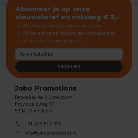
Abonneer je op onze
nieuwsbrief en ontvang € 5,-
check
Altijd op de hoogte van nieuwe items
check
Als eerste op de hoogte van kortingsacties
check
Informatief en vol inspiratie
ABONNEER
Jobo Promotions
Bezoekadres & Showroom
Provincialeweg 59
5334 JD Velddriel
call
+31 418 511 972
mail
info@jobopromotions.nl