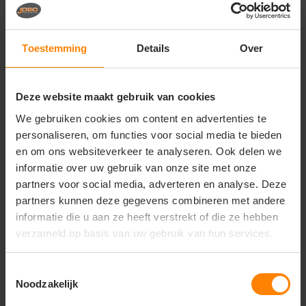
Vragen? Neem contact
op met onze
klantenservice
Toestemming
Details
Over
call
+31(0)418 511 972
Deze website maakt gebruik van cookies
mail
info@jobopromotions.nl
We gebruiken cookies om content en advertenties te
store
Bezoek onze showroom:
personaliseren, om functies voor social media te bieden
Provincialeweg 59 - Velddriel
en om ons websiteverkeer te analyseren. Ook delen we
informatie over uw gebruik van onze site met onze
partners voor social media, adverteren en analyse. Deze
Dit vind je misschien ook leuk
partners kunnen deze gegevens combineren met andere
informatie die u aan ze heeft verstrekt of die ze hebben
Items van productcarrousel
verzameld op basis van uw gebruik van hun services.
Toestemmingsselectie
Noodzakelijk