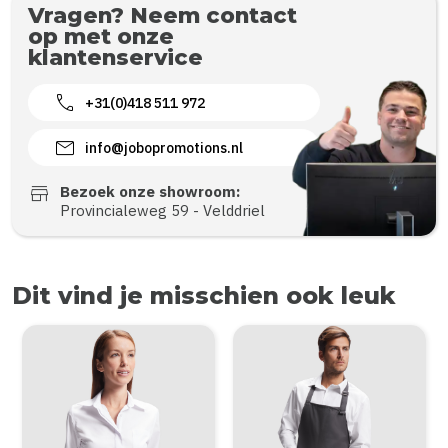
Vragen? Neem contact
op met onze
klantenservice
call
+31(0)418 511 972
mail
info@jobopromotions.nl
store
Bezoek onze showroom:
Provincialeweg 59 - Velddriel
Dit vind je misschien ook leuk
Items van productcarrousel