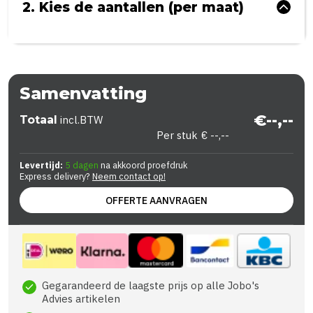
2. Kies de aantallen (per maat)
Samenvatting
€--,--
Totaal
incl.BTW
Per stuk
€ --,--
Levertijd:
5 dagen
na akkoord proefdruk
Express delivery?
Neem contact op!
OFFERTE AANVRAGEN
Gegarandeerd de laagste prijs op alle Jobo's
check
Advies artikelen