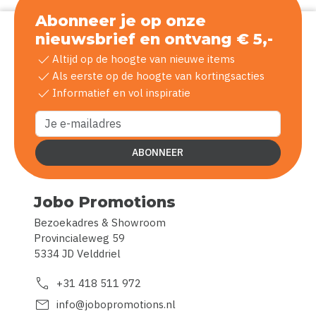
Abonneer je op onze
nieuwsbrief en ontvang € 5,-
check
Altijd op de hoogte van nieuwe items
check
Als eerste op de hoogte van kortingsacties
check
Informatief en vol inspiratie
ABONNEER
Jobo Promotions
Bezoekadres & Showroom
Provincialeweg 59
5334 JD Velddriel
call
+31 418 511 972
mail
info@jobopromotions.nl