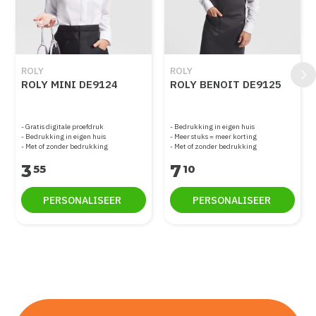
ROLY
ROLY
ROLY MINI DE9124
ROLY BENOIT DE9125
Gratis digitale proefdruk
Bedrukking in eigen huis
Bedrukking in eigen huis
Meer stuks = meer korting
Met of zonder bedrukking
Met of zonder bedrukking
3
7
55
10
PERSONALISEER
PERSONALISEER