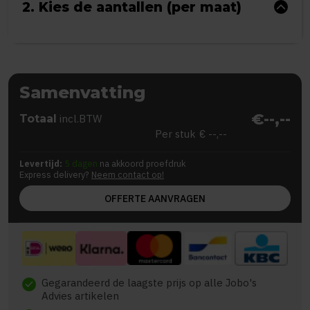
2. Kies de aantallen (per maat)
Samenvatting
€--,--
Totaal
incl.BTW
Per stuk
€ --,--
Levertijd:
5 dagen
na akkoord proefdruk
Express delivery?
Neem contact op!
OFFERTE AANVRAGEN
Gegarandeerd de laagste prijs op alle Jobo's
check
Advies artikelen