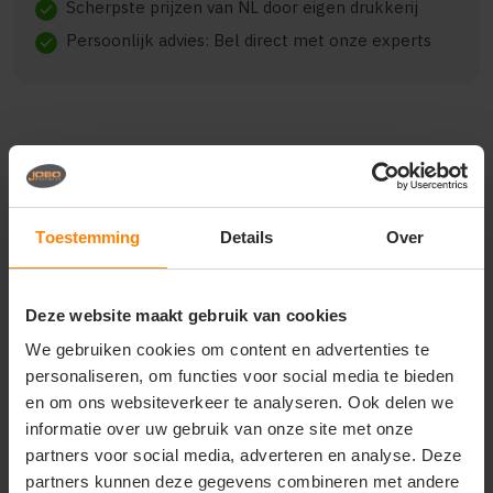
Scherpste prijzen van NL door eigen drukkerij
check
Persoonlijk advies: Bel direct met onze experts
check
Beschrijving
Reviews (0)
Toestemming
Details
Over
Het ROLY CALIFORNIA CQ6440 is een veelzijdig en
comfortabel model, gemaakt van Exterior: 100%
Polyester, TaffetaPadding: 100% PolyesterLining:
Deze website maakt gebruik van cookies
100% Polyester220 gsm. De kwaliteit biedt een
goede balans tussen draagcomfort en duurzaamheid.
We gebruiken cookies om content en advertenties te
Geschikt voor dagelijks gebruik, bedrijfskleding en
personaliseren, om functies voor social media te bieden
promotionele toepassingen. Verkrijgbaar in diverse
en om ons websiteverkeer te analyseren. Ook delen we
varianten en maten.
informatie over uw gebruik van onze site met onze
partners voor social media, adverteren en analyse. Deze
partners kunnen deze gegevens combineren met andere