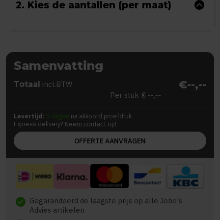
2. Kies de aantallen (per maat)
Samenvatting
€--,--
Totaal
incl.BTW
Per stuk
€ --,--
Levertijd:
5 dagen
na akkoord proefdruk
Express delivery?
Neem contact op!
OFFERTE AANVRAGEN
Gegarandeerd de laagste prijs op alle Jobo's
check
Advies artikelen