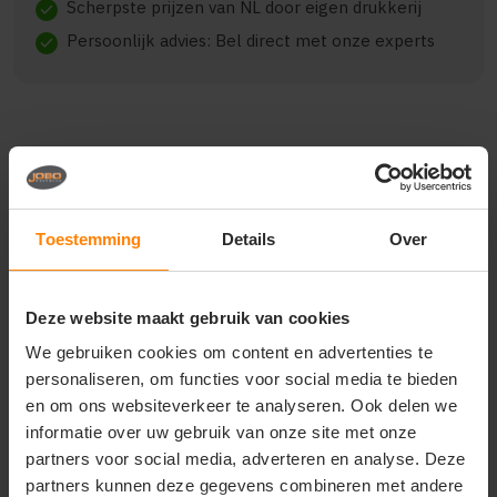
Scherpste prijzen van NL door eigen drukkerij
check
Persoonlijk advies: Bel direct met onze experts
check
Beschrijving
Reviews (0)
Toestemming
Details
Over
Het ROLY CALIFORNIA CQ6440 is een veelzijdig en
comfortabel model, gemaakt van Exterior: 100%
Polyester, TaffetaPadding: 100% PolyesterLining:
Deze website maakt gebruik van cookies
100% Polyester220 gsm. De kwaliteit biedt een
goede balans tussen draagcomfort en duurzaamheid.
We gebruiken cookies om content en advertenties te
Geschikt voor dagelijks gebruik, bedrijfskleding en
personaliseren, om functies voor social media te bieden
promotionele toepassingen. Verkrijgbaar in diverse
en om ons websiteverkeer te analyseren. Ook delen we
varianten en maten.
informatie over uw gebruik van onze site met onze
partners voor social media, adverteren en analyse. Deze
partners kunnen deze gegevens combineren met andere