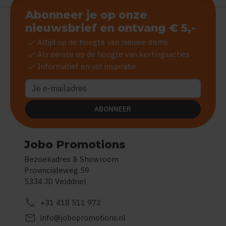
Abonneer je op onze
nieuwsbrief en ontvang € 5,-
check
Altijd op de hoogte van nieuwe items
check
Als eerste op de hoogte van kortingsacties
check
Informatief en vol inspiratie
ABONNEER
Jobo Promotions
Bezoekadres & Showroom
Provincialeweg 59
5334 JD Velddriel
call
+31 418 511 972
mail
info@jobopromotions.nl