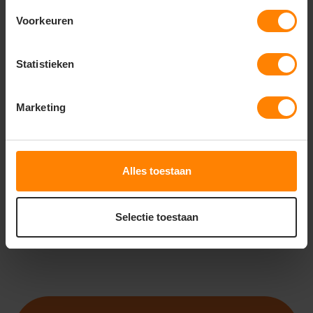
Voorkeuren
Statistieken
ROLY
ROLY ADELPHO WOMAN
PA1175
Marketing
Bedrukking in eigen huis
Snelle levering (tot binnen 48u)
Met of zonder bedrukking
18
11
Alles toestaan
PERSONALISEER
Selectie toestaan