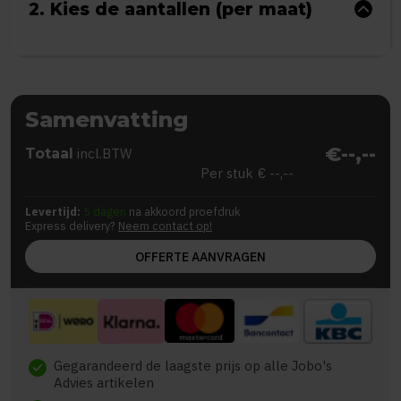
2. Kies de aantallen (per maat)
Samenvatting
€--,--
Totaal
incl.BTW
Per stuk
€ --,--
Levertijd:
5 dagen
na akkoord proefdruk
Express delivery?
Neem contact op!
OFFERTE AANVRAGEN
Gegarandeerd de laagste prijs op alle Jobo's
check
Advies artikelen