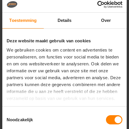
Vragen? Neem contact
op met onze
klantenservice
Toestemming
Details
Over
call
+31(0)418 511 972
Deze website maakt gebruik van cookies
mail
info@jobopromotions.nl
We gebruiken cookies om content en advertenties te
store
Bezoek onze showroom:
personaliseren, om functies voor social media te bieden
Provincialeweg 59 - Velddriel
en om ons websiteverkeer te analyseren. Ook delen we
informatie over uw gebruik van onze site met onze
partners voor social media, adverteren en analyse. Deze
Dit vind je misschien ook leuk
partners kunnen deze gegevens combineren met andere
informatie die u aan ze heeft verstrekt of die ze hebben
Items van productcarrousel
verzameld op basis van uw gebruik van hun services.
Toestemmingsselectie
Noodzakelijk