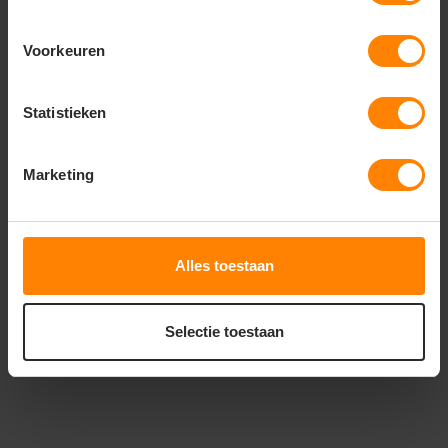
Voorkeuren
Statistieken
ROLY
ROLY
ROLY FINLAND RA5094
ROLY FUJI SU1105
Marketing
Meer stuks = meer korting
Met of zonder bedrukking
Snelle levering (tot binnen 48u)
Bedrukking in eigen huis
Met of zonder bedrukking
Meer stuks = meer korting
Alles toestaan
26
21
12
55
PERSONALISEER
PERSONALISEER
Selectie toestaan