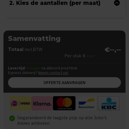
2. Kies de aantallen (per maat)
Samenvatting
€--,--
Totaal
incl.BTW
Per stuk
€ --,--
Levertijd:
5 dagen
na akkoord proefdruk
Express delivery?
Neem contact op!
OFFERTE AANVRAGEN
Gegarandeerd de laagste prijs op alle Jobo's
check
Advies artikelen