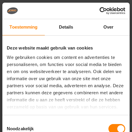
Vragen? Neem contact
op met onze
Toestemming
Details
Over
klantenservice
call
+31(0)418 511 972
Deze website maakt gebruik van cookies
mail
info@jobopromotions.nl
We gebruiken cookies om content en advertenties te
personaliseren, om functies voor social media te bieden
store
Bezoek onze showroom:
en om ons websiteverkeer te analyseren. Ook delen we
Provincialeweg 59 - Velddriel
informatie over uw gebruik van onze site met onze
partners voor social media, adverteren en analyse. Deze
partners kunnen deze gegevens combineren met andere
Dit vind je misschien ook leuk
informatie die u aan ze heeft verstrekt of die ze hebben
verzameld op basis van uw gebruik van hun services.
Items van productcarrousel
Toestemmingsselectie
Noodzakelijk