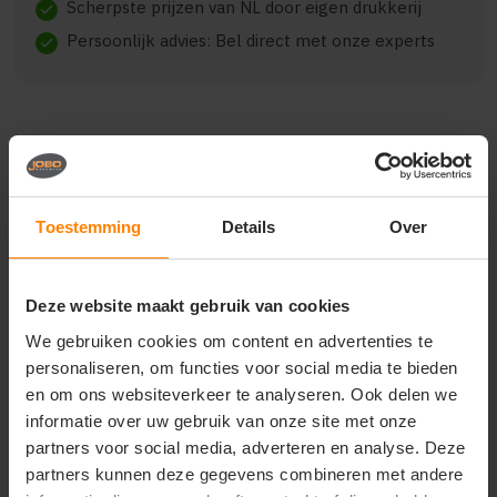
Scherpste prijzen van NL door eigen drukkerij
check
Persoonlijk advies: Bel direct met onze experts
check
Beschrijving
Reviews (0)
Toestemming
Details
Over
Het ROLY BABY L/S CA7203 is een veelzijdig en
comfortabel model, gemaakt van 100% combed
cotton, single jersey, 160 gsm.. De kwaliteit biedt een
Deze website maakt gebruik van cookies
goede balans tussen draagcomfort en duurzaamheid.
We gebruiken cookies om content en advertenties te
Geschikt voor dagelijks gebruik, bedrijfskleding en
personaliseren, om functies voor social media te bieden
promotionele toepassingen. Verkrijgbaar in diverse
en om ons websiteverkeer te analyseren. Ook delen we
varianten en maten.
informatie over uw gebruik van onze site met onze
partners voor social media, adverteren en analyse. Deze
partners kunnen deze gegevens combineren met andere