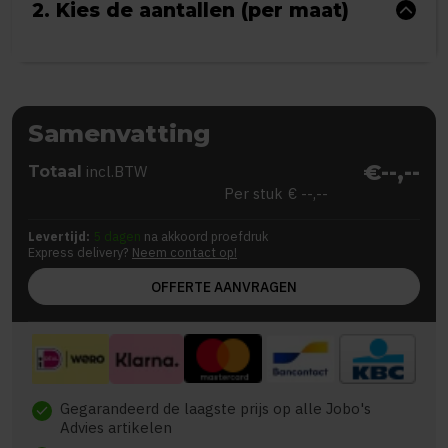
2. Kies de aantallen (per maat)
Samenvatting
€--,--
Totaal
incl.BTW
Per stuk
€ --,--
Levertijd:
5 dagen
na akkoord proefdruk
Express delivery?
Neem contact op!
OFFERTE AANVRAGEN
Gegarandeerd de laagste prijs op alle Jobo's
check
Advies artikelen