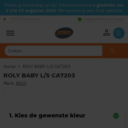
Plaats je bestelling op tijd. Jobopromotions is
gesloten van
3 t/m 14 augustus 2026
. We wensen je een fijne vakantie
check_circle
Gegarandeerd de laagste prijs op alle Jobo's Advies artikelen
person
shopping_cart
Zoeken
search
chevron_right
Home
ROLY BABY L/S CA7203
ROLY BABY L/S CA7203
Merk:
ROLY
0
uit
5
(Gebaseerd op 0 reviews)
1. Kies de gewenste kleur