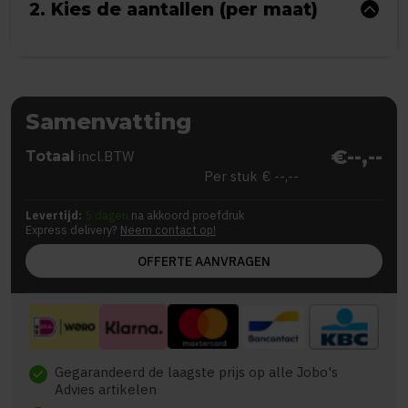
2. Kies de aantallen (per maat)
Samenvatting
€--,--
Totaal
incl.BTW
Per stuk
€ --,--
Levertijd:
5 dagen
na akkoord proefdruk
Express delivery?
Neem contact op!
OFFERTE AANVRAGEN
Gegarandeerd de laagste prijs op alle Jobo's
check
Advies artikelen