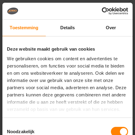
Vragen? Neem contact
op met onze
Toestemming
Details
Over
klantenservice
call
+31(0)418 511 972
Deze website maakt gebruik van cookies
mail
info@jobopromotions.nl
We gebruiken cookies om content en advertenties te
personaliseren, om functies voor social media te bieden
store
Bezoek onze showroom:
en om ons websiteverkeer te analyseren. Ook delen we
Provincialeweg 59 - Velddriel
informatie over uw gebruik van onze site met onze
partners voor social media, adverteren en analyse. Deze
partners kunnen deze gegevens combineren met andere
Dit vind je misschien ook leuk
informatie die u aan ze heeft verstrekt of die ze hebben
verzameld op basis van uw gebruik van hun services.
Items van productcarrousel
Toestemmingsselectie
Noodzakelijk