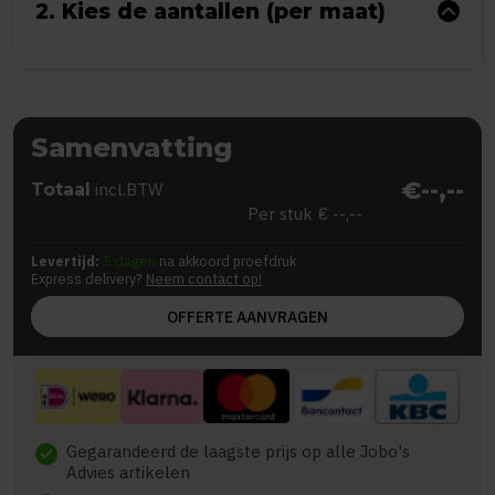
2. Kies de aantallen (per maat)
Samenvatting
€--,--
Totaal
incl.BTW
Per stuk
€ --,--
Levertijd:
5 dagen
na akkoord proefdruk
Express delivery?
Neem contact op!
OFFERTE AANVRAGEN
Gegarandeerd de laagste prijs op alle Jobo's
check
Advies artikelen