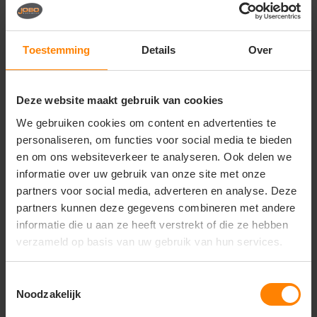
Vragen? Neem contact
op met onze
klantenservice
Toestemming
Details
Over
call
+31(0)418 511 972
Deze website maakt gebruik van cookies
mail
info@jobopromotions.nl
We gebruiken cookies om content en advertenties te
store
Bezoek onze showroom:
personaliseren, om functies voor social media te bieden
Provincialeweg 59 - Velddriel
en om ons websiteverkeer te analyseren. Ook delen we
informatie over uw gebruik van onze site met onze
partners voor social media, adverteren en analyse. Deze
Dit vind je misschien ook leuk
partners kunnen deze gegevens combineren met andere
informatie die u aan ze heeft verstrekt of die ze hebben
Items van productcarrousel
verzameld op basis van uw gebruik van hun services.
Toestemmingsselectie
Noodzakelijk