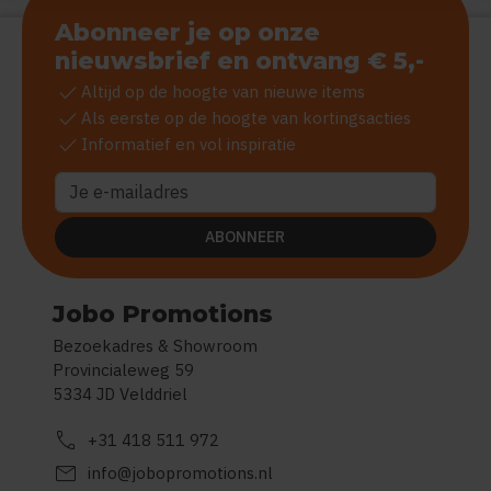
Abonneer je op onze
nieuwsbrief en ontvang € 5,-
check
Altijd op de hoogte van nieuwe items
check
Als eerste op de hoogte van kortingsacties
check
Informatief en vol inspiratie
ABONNEER
Jobo Promotions
Bezoekadres & Showroom
Provincialeweg 59
5334 JD Velddriel
call
+31 418 511 972
mail
info@jobopromotions.nl