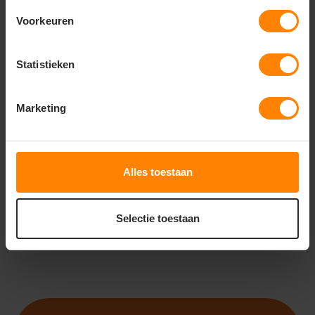
Voorkeuren
Statistieken
ROLY
ROLY ANDY PD0356
Marketing
Met of zonder bedrukking
Snelle levering (tot binnen 48u)
Gratis digitale proefdruk
11
54
Alles toestaan
PERSONALISEER
Selectie toestaan