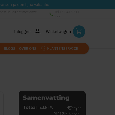
wensen je een fijne vakantie
vies: Bel direct met onze
Tel:+31 418 511
phone
972
person
shopping_cart
Inloggen
Winkelwagen
headset_mic
BLOGS
OVER ONS
KLANTENSERVICE
Samenvatting
€--,--
Totaal
incl.BTW
Per stuk
€ --,--