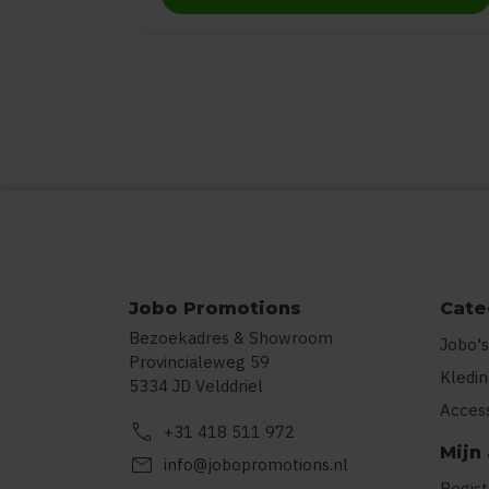
Jobo Promotions
Cate
Bezoekadres & Showroom
Jobo's
Provincialeweg 59
Kledi
5334 JD Velddriel
Acces
call
+31 418 511 972
Mijn
mail
info@jobopromotions.nl
Regis