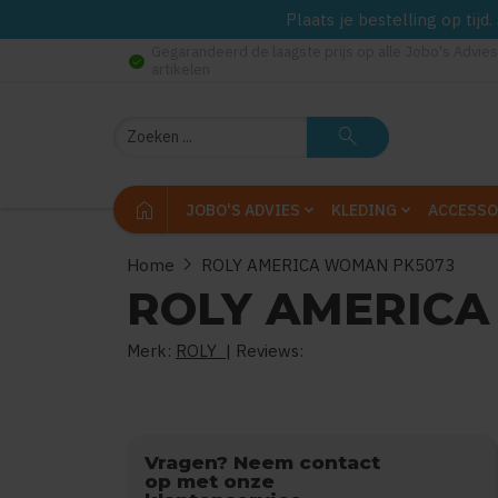
Plaats je bestelling op tij
Gegarandeerd de laagste prijs op alle Jobo's Advies
check_circle
artikelen
Zoeken
search
home
JOBO'S ADVIES
KLEDING
ACCESSO
chevron_right
Home
ROLY AMERICA WOMAN PK5073
ROLY AMERICA
Merk:
ROLY
| Reviews:
0
uit
5
(
Vragen? Neem contact
op met onze