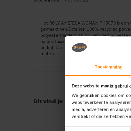
Het ROLY AMERICA WOMAN PK5073 is een ve
gemaakt van Exterior: 100% recycled polye
polyesterPadding: 100% recycled polyester
balans tussen draagcomfort en duurzaamheid
bedrijfskleding en promotionele toepassinge
maten.
Toestemming
Deze website maakt gebruik
We gebruiken cookies om cont
Dit vind je misschien ook leuk
websiteverkeer te analyseren
Items van productcarrousel
media, adverteren en analys
verstrekt of die ze hebben v
Toestemmingsselectie