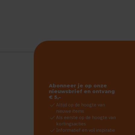
Abonneer je op onze
nieuwsbrief en ontvang
€ 5,-
check
Altijd op de hoogte van
nieuwe items
check
Als eerste op de hoogte van
kortingsacties
check
Informatief en vol inspiratie