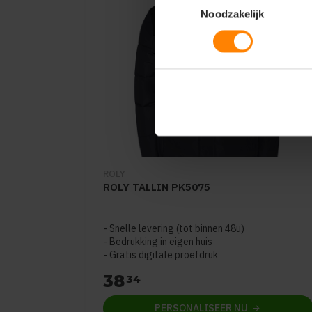
Noodzakelijk
ROLY
ROLY TALLIN PK5075
Snelle levering (tot binnen 48u)
Bedrukking in eigen huis
Gratis digitale proefdruk
38
34
PERSONALISEER
NU