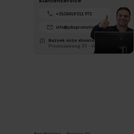
klantenservice
call
+31(0)418 511 972
mail
info@jobopromotions.nl
store
Bezoek onze showroom:
Provincialeweg 59 - Velddriel
Beschrijving
Reviews (0)