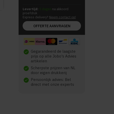
Levertijd:
5 dagen
na akkoord
proefdruk
Express delivery?
Neem contact op!
OFFERTE AANVRAGEN
Gegarandeerd de laagste
check
prijs op alle Jobo's Advies
artikelen
Scherpste prijzen van NL
check
door eigen drukkerij
Persoonlijk advies: Bel
check
direct met onze experts