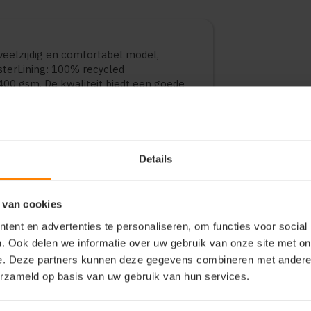
elzijdig en comfortabel model,
sterLining: 100% recycled
400 gsm. De kwaliteit biedt een goede
. Geschikt voor dagelijks gebruik,
n. Verkrijgbaar in diverse varianten en
Details
 van cookies
ent en advertenties te personaliseren, om functies voor social
. Ook delen we informatie over uw gebruik van onze site met on
e. Deze partners kunnen deze gegevens combineren met andere i
erzameld op basis van uw gebruik van hun services.