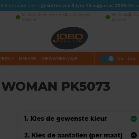
d. Jobopromotions is
gesloten van 3 t/m 14 augustus 2026
. We 
Scherpste prijzen van NL door eigen
Persoonlijk ad
check_circle
check_circle
drukkerij
experts
Incl. btw
IRES
MERKEN
JOBO WORKWEAR
 WOMAN PK5073
Gebaseerd op 0 reviews)
1. Kies de gewenste kleur
2. Kies de aantallen (per maat)