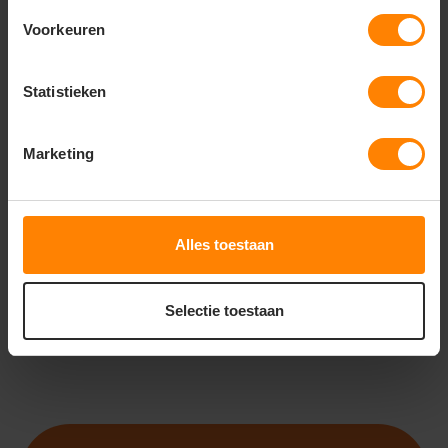
Voorkeuren
Statistieken
ROLY
ROLY
ROLY ADELAIDA LG0459
ROLY ICARIA WOMAN
LG6695
Marketing
Meer stuks = meer korting
Bedrukking in eigen huis
Gratis digitale proefdruk
Gratis digitale proefdruk
Bedrukking in eigen huis
Met of zonder bedrukking
18
10
61
64
Alles toestaan
PERSONALISEER
PERSONALISEER
Selectie toestaan