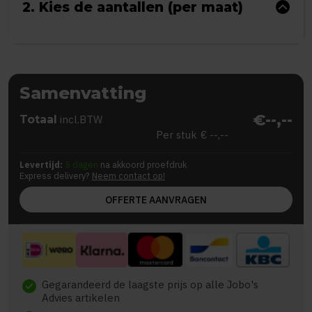
2. Kies de aantallen (per maat)
Samenvatting
€--,--
Totaal
incl.BTW
Per stuk
€ --,--
Levertijd:
5 dagen
na akkoord proefdruk
Express delivery?
Neem contact op!
OFFERTE AANVRAGEN
Gegarandeerd de laagste prijs op alle Jobo's
check
Advies artikelen