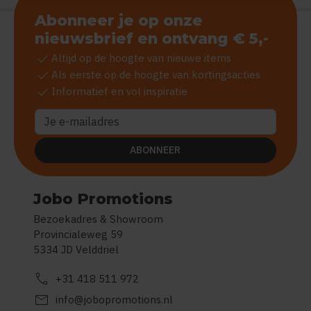
Abonneer je op onze
nieuwsbrief en ontvang € 5,-
check
Altijd op de hoogte van nieuwe items
check
Als eerste op de hoogte van kortingsacties
check
Informatief en vol inspiratie
ABONNEER
Jobo Promotions
Bezoekadres & Showroom
Provincialeweg 59
5334 JD Velddriel
call
+31 418 511 972
mail
info@jobopromotions.nl