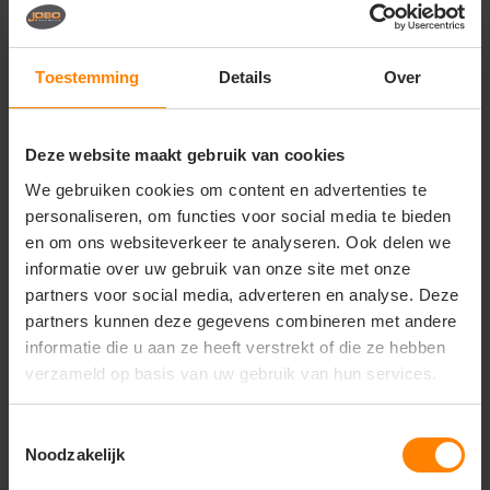
Vragen? Neem contact
op met onze
klantenservice
Toestemming
Details
Over
call
+31(0)418 511 972
Deze website maakt gebruik van cookies
mail
info@jobopromotions.nl
We gebruiken cookies om content en advertenties te
store
Bezoek onze showroom:
personaliseren, om functies voor social media te bieden
Provincialeweg 59 - Velddriel
en om ons websiteverkeer te analyseren. Ook delen we
informatie over uw gebruik van onze site met onze
partners voor social media, adverteren en analyse. Deze
Dit vind je misschien ook leuk
partners kunnen deze gegevens combineren met andere
informatie die u aan ze heeft verstrekt of die ze hebben
Items van productcarrousel
verzameld op basis van uw gebruik van hun services.
Toestemmingsselectie
Noodzakelijk