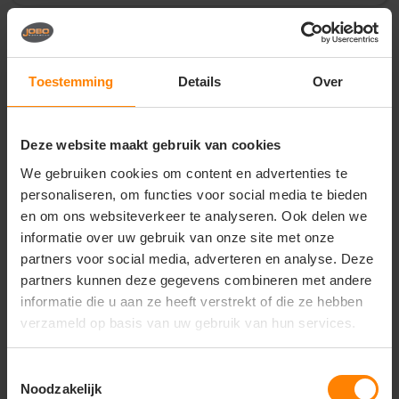
Vragen? Neem contact
op met onze
Toestemming
Details
Over
klantenservice
call
+31(0)418 511 972
Deze website maakt gebruik van cookies
mail
info@jobopromotions.nl
We gebruiken cookies om content en advertenties te
personaliseren, om functies voor social media te bieden
store
Bezoek onze showroom:
en om ons websiteverkeer te analyseren. Ook delen we
Provincialeweg 59 - Velddriel
informatie over uw gebruik van onze site met onze
partners voor social media, adverteren en analyse. Deze
partners kunnen deze gegevens combineren met andere
Dit vind je misschien ook leuk
informatie die u aan ze heeft verstrekt of die ze hebben
verzameld op basis van uw gebruik van hun services.
Items van productcarrousel
Toestemmingsselectie
Noodzakelijk