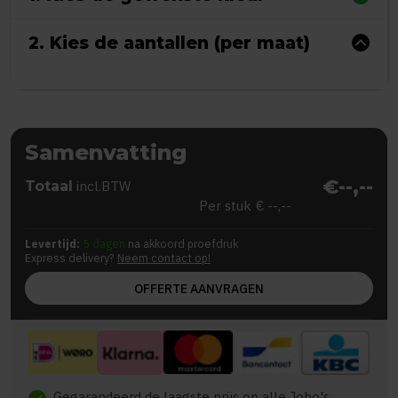
2. Kies de aantallen (per maat)
Samenvatting
€--,--
Totaal
incl.BTW
Per stuk
€ --,--
Levertijd:
5 dagen
na akkoord proefdruk
Express delivery?
Neem contact op!
OFFERTE AANVRAGEN
Gegarandeerd de laagste prijs op alle Jobo's