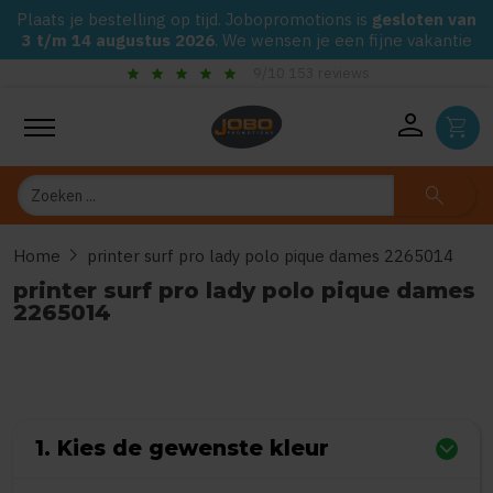
Plaats je bestelling op tijd. Jobopromotions is
gesloten van
3 t/m 14 augustus 2026
. We wensen je een fijne vakantie
star
star
star
star
star
check_circle
9/10 153 reviews
Gega
person
shopping_cart
Zoeken
search
chevron_right
Home
printer surf pro lady polo pique dames 2265014
printer surf pro lady polo pique dames
2265014
0
uit
5
(Gebaseerd op 0 reviews)
1. Kies de gewenste kleur