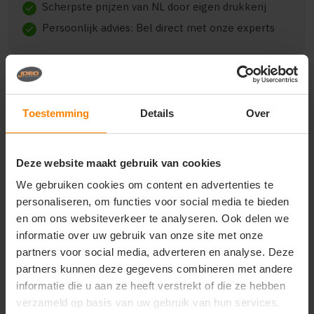
Scherpste prijzen van NL door eigen drukkerij
check
Persoonlijk advies: Bel direct met onze experts
check
Toestemming
Details
Over
Beschrijving
Reviews (0)
Deze website maakt gebruik van cookies
{"qty":25,"clr":"rood","szs":{"m":25},"prnts":
[{"pp":"Borst links","pt":"Bedrukking","ct":"E\u00e9n
We gebruiken cookies om content en advertenties te
kleur"}]}
personaliseren, om functies voor social media te bieden
en om ons websiteverkeer te analyseren. Ook delen we
informatie over uw gebruik van onze site met onze
partners voor social media, adverteren en analyse. Deze
Vragen? Neem contact
partners kunnen deze gegevens combineren met andere
op met onze
informatie die u aan ze heeft verstrekt of die ze hebben
klantenservice
verzameld op basis van uw gebruik van hun services.