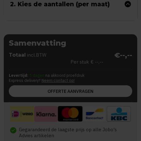
2. Kies de aantallen (per maat)
Samenvatting
€--,--
Totaal
incl.BTW
Per stuk
€ --,--
Levertijd:
5 dagen
na akkoord proefdruk
Express delivery?
Neem contact op!
OFFERTE AANVRAGEN
Gegarandeerd de laagste prijs op alle Jobo's
check
Advies artikelen