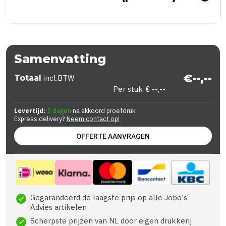
Samenvatting
€--,--
Totaal
incl.BTW
Per stuk
€ --,--
Levertijd:
5 dagen
na akkoord proefdruk
Express delivery?
Neem contact op!
OFFERTE AANVRAGEN
Gegarandeerd de laagste prijs op alle Jobo's
check
Advies artikelen
Scherpste prijzen van NL door eigen drukkerij
check