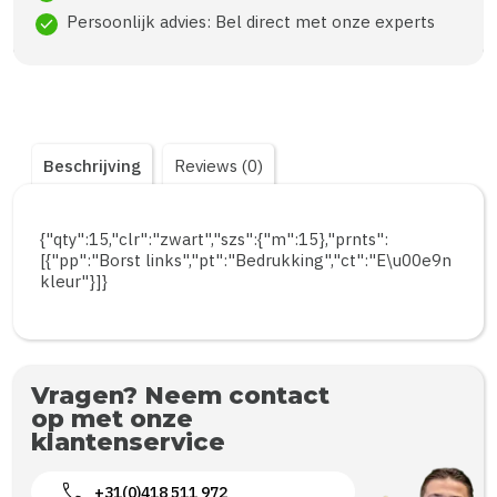
Persoonlijk advies: Bel direct met onze experts
check
Beschrijving
Reviews (0)
{"qty":15,"clr":"zwart","szs":{"m":15},"prnts":
[{"pp":"Borst links","pt":"Bedrukking","ct":"E\u00e9n
kleur"}]}
Vragen? Neem contact
op met onze
klantenservice
call
+31(0)418 511 972