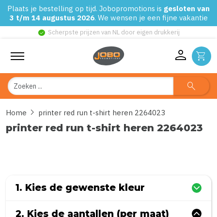
Plaats je bestelling op tijd. Jobopromotions is
gesloten van
3 t/m 14 augustus 2026
. We wensen je een fijne vakantie
check_circle
Scherpste prijzen van NL door eigen drukkerij
person
shopping_cart
Zoeken
search
chevron_right
Home
printer red run t-shirt heren 2264023
printer red run t-shirt heren 2264023
0
uit
5
(Gebaseerd op 0 reviews)
1. Kies de gewenste kleur
2. Kies de aantallen (per maat)