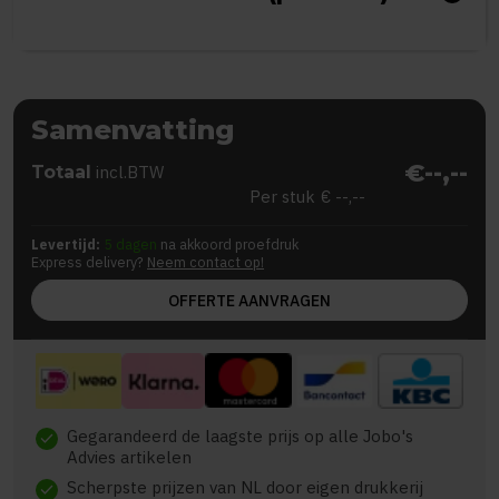
Samenvatting
€--,--
Totaal
incl.BTW
Per stuk
€ --,--
Levertijd:
5 dagen
na akkoord proefdruk
Express delivery?
Neem contact op!
OFFERTE AANVRAGEN
Gegarandeerd de laagste prijs op alle Jobo's
check
Advies artikelen
Scherpste prijzen van NL door eigen drukkerij
check