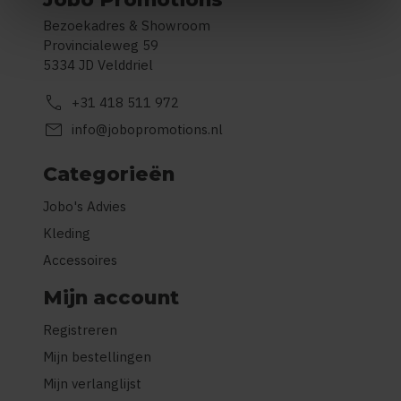
Bezoekadres & Showroom
Provincialeweg 59
5334 JD Velddriel
call
+31 418 511 972
mail
info@jobopromotions.nl
Categorieën
Jobo's Advies
Kleding
Accessoires
Mijn account
Registreren
Mijn bestellingen
Mijn verlanglijst