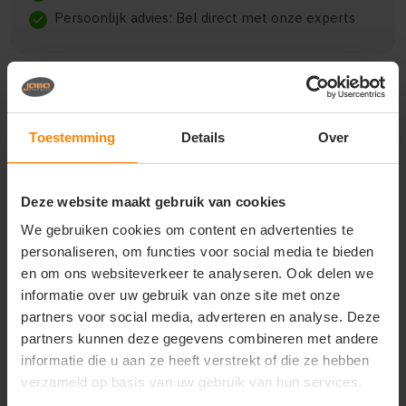
Persoonlijk advies: Bel direct met onze experts
check
Beschrijving
Reviews (0)
Toestemming
Details
Over
{"qty":15,"clr":"zwart","szs":{"m":15},"prnts":
Deze website maakt gebruik van cookies
[{"pp":"Borst links","pt":"Bedrukking","ct":"E\u00e9n
kleur"}]}
We gebruiken cookies om content en advertenties te
personaliseren, om functies voor social media te bieden
en om ons websiteverkeer te analyseren. Ook delen we
informatie over uw gebruik van onze site met onze
partners voor social media, adverteren en analyse. Deze
Vragen? Neem contact
op met onze
partners kunnen deze gegevens combineren met andere
klantenservice
informatie die u aan ze heeft verstrekt of die ze hebben
verzameld op basis van uw gebruik van hun services.
call
+31(0)418 511 972