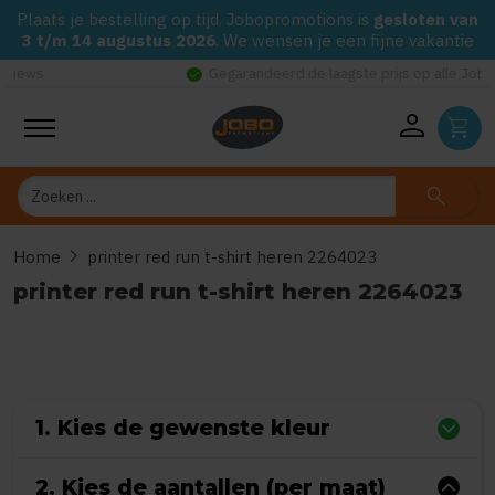
Plaats je bestelling op tijd. Jobopromotions is
gesloten van
3 t/m 14 augustus 2026
. We wensen je een fijne vakantie
check_circle
Gegarandeerd de laagste prijs op alle Jobo's Advies artikelen
person
shopping_cart
Zoeken
search
chevron_right
Home
printer red run t-shirt heren 2264023
printer red run t-shirt heren 2264023
0
uit
5
(Gebaseerd op 0 reviews)
1. Kies de gewenste kleur
2. Kies de aantallen (per maat)