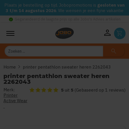
Plaats je bestelling op tijd. Jobopromotions is
gesloten van
3 t/m 14 augustus 2026
. We wensen je een fijne vakantie
check_circle
Gegarandeerd de laagste prijs op alle Jobo's Advies artikelen
person
shopping_cart
Zoeken
search
chevron_right
Home
printer pentathlon sweater heren 2262043
printer pentathlon sweater heren
2262043
Merk:
De beoordeling van dit product is
5
van de 5
5
uit
5
(Gebaseerd op 1 reviews)
Printer
Active Wear