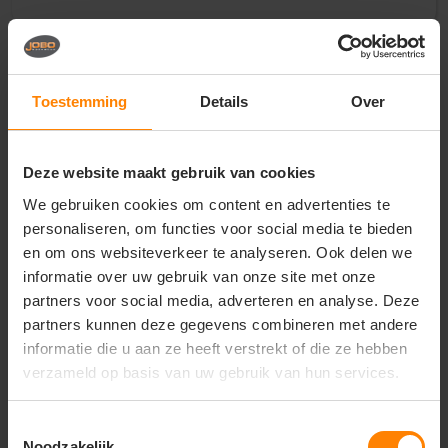
Vragen? Neem contact
op met onze
Toestemming
Details
Over
klantenservice
call
+31(0)418 511 972
Deze website maakt gebruik van cookies
mail
We gebruiken cookies om content en advertenties te
info@jobopromotions.nl
personaliseren, om functies voor social media te bieden
store
Bezoek onze showroom:
en om ons websiteverkeer te analyseren. Ook delen we
Provincialeweg 59 - Velddriel
informatie over uw gebruik van onze site met onze
partners voor social media, adverteren en analyse. Deze
partners kunnen deze gegevens combineren met andere
informatie die u aan ze heeft verstrekt of die ze hebben
Dit vind je misschien ook leuk
verzameld op basis van uw gebruik van hun services.
Items van productcarrousel
Toestemmingsselectie
Noodzakelijk