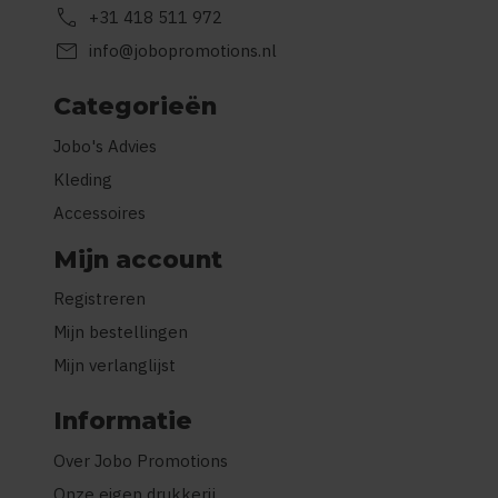
call
+31 418 511 972
mail
info@jobopromotions.nl
Categorieën
Jobo's Advies
Kleding
Accessoires
Mijn account
Registreren
Mijn bestellingen
Mijn verlanglijst
Informatie
Over Jobo Promotions
Onze eigen drukkerij