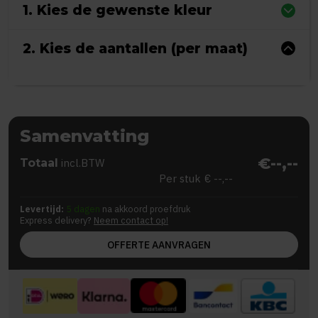
1. Kies de gewenste kleur
2. Kies de aantallen (per maat)
Samenvatting
€--,--
Totaal
incl.BTW
Per stuk
€ --,--
Levertijd:
5 dagen
na akkoord proefdruk
Express delivery?
Neem contact op!
OFFERTE AANVRAGEN