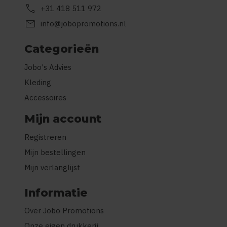
call
+31 418 511 972
mail
info@jobopromotions.nl
Categorieën
Jobo's Advies
Kleding
Accessoires
Mijn account
Registreren
Mijn bestellingen
Mijn verlanglijst
Informatie
Over Jobo Promotions
Onze eigen drukkerij