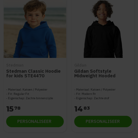
Stedman
Gildan
Stedman Classic Hoodie
Gildan Softstyle
for kids STE4470
Midweight Hooded
Sweater for kids
GILSF500B
Materiaal: Katoen / Polyester
Materiaal: Katoen / Polyester
Fit: Regular Fit
Fit: Modern fit
Eigenschap: Zachte binnenzijde
Eigenschap: Zachte stof
15
14
78
83
PERSONALISEER
PERSONALISEER