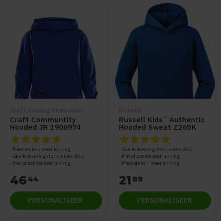
Craft kleding bedrukken
Russell
Craft Communtity
Russell Kids´ Authentic
Hooded JR 1906974
Hooded Sweat Z265K
De beoordeling van dit product is
De beoordeling van dit produc
5
van de 5
Meer stuks = meer korting
Snelle levering (tot binnen 48u)
Snelle levering (tot binnen 48u)
Met of zonder bedrukking
Met of zonder bedrukking
Meer stuks = meer korting
46
21
44
89
PERSONALISEER
PERSONALISEER