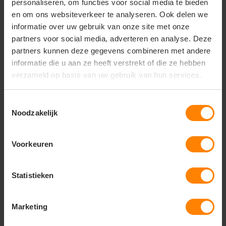
personaliseren, om functies voor social media te bieden
en om ons websiteverkeer te analyseren. Ook delen we
informatie over uw gebruik van onze site met onze
partners voor social media, adverteren en analyse. Deze
Ontwerp de perfecte kinder
partners kunnen deze gegevens combineren met andere
informatie die u aan ze heeft verstrekt of die ze hebben
hoodie voor elke gelegenheid
verzameld op basis van uw gebruik van hun services.
Een kinder hoodie is de ideale manier om je kleintjes zowel
comfortabel als stijlvol te kleden. Of het nu voor een
Toestemmingsselectie
schoolproject, sportevenement, of een verjaardag is, bij
Noodzakelijk
Jobo Promotions kun je hoodies laten bedrukken die
precies passen bij wat jij in gedachten hebt. Van vrolijke
kleuren tot creatieve ontwerpen, we helpen je graag om
Voorkeuren
een unieke look te creëren voor de kinderen in je leven.
Waarom bedrukte kinder
Statistieken
hoodies ideaal zijn
Onze kinder hoodies zijn niet alleen comfortabel, maar ook
Marketing
ideaal voor het creëren van een uniforme look voor een
groep, bijvoorbeeld voor een team of school. Dankzij de