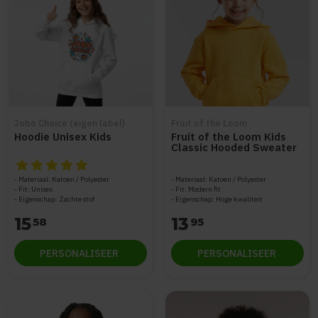
Jobo Choice (eigen label)
Fruit of the Loom
Hoodie Unisex Kids
Fruit of the Loom Kids
Classic Hooded Sweater
De beoordeling van dit product is
5
van de 5
Materiaal: Katoen / Polyester
Materiaal: Katoen / Polyester
Fit: Unisex
Fit: Modern fit
Eigenschap: Zachte stof
Eigenschap: Hoge kwaliteit
15
13
58
95
PERSONALISEER
PERSONALISEER