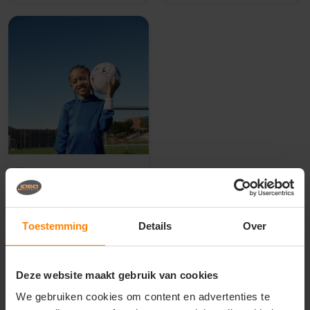
Clique
Basic Active Hoody
Junior unisex Spun Dyed
hoodie
De beoordeling van dit product is
5
van de 5
Toestemming
Details
Over
Materiaal: Gerecycled Polyester
Fit: Modern fit
Eigenschap: Hoge kwaliteit
25
86
Deze website maakt gebruik van cookies
We gebruiken cookies om content en advertenties te
PERSONALISEER