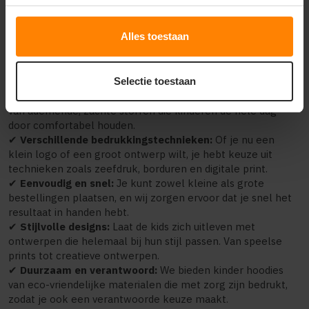
mogelijkheid om te personaliseren, kun je zorgen voor een
kledingstuk dat echt opvalt.
Alles toestaan
Waarom kiezen voor bedrukte
kinder hoodies?
Selectie toestaan
✔
Zacht en comfortabel:
De kinder hoodies zijn gemaakt
van ademende, zachte stoffen die kinderen de hele dag
door comfortabel houden.
✔
Verschillende bedrukkingstechnieken:
Of je nu een
klein logo of een groot ontwerp wilt, je hebt keuze uit
technieken zoals zeefdruk, borduren en digitale print.
✔
Eenvoudig en snel:
Je kunt zowel kleine als grote
bestellingen plaatsen, en wij zorgen ervoor dat je snel het
resultaat in handen hebt.
✔
Stijlvolle designs:
Laat de kids zich uitleven met
ontwerpen die helemaal bij hun stijl passen. Van speelse
prints tot creatieve ontwerpen.
✔
Duurzaam en verantwoord:
We bieden kinder hoodies
van eco-vriendelijke materialen die met zorg zijn bedrukt,
zodat je ook een verantwoorde keuze maakt.