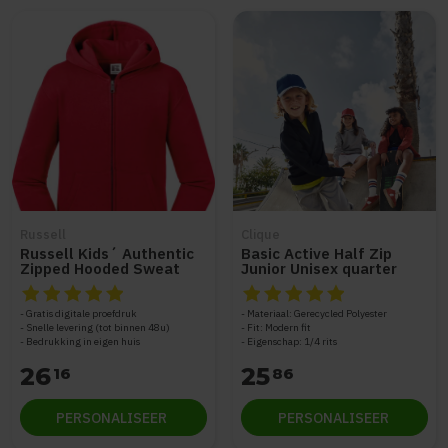
Russell
Clique
Russell Kids´ Authentic
Basic Active Half Zip
Zipped Hooded Sweat
Junior Unisex quarter
Z266K
zipsweater
De beoordeling van dit product is
De beoordeling van dit produc
5
van de 5
Gratis digitale proefdruk
Materiaal: Gerecycled Polyester
Snelle levering (tot binnen 48u)
Fit: Modern fit
Bedrukking in eigen huis
Eigenschap: 1/4 rits
26
25
16
86
PERSONALISEER
PERSONALISEER