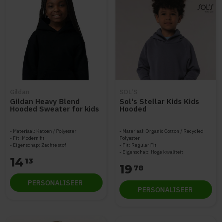
Gildan
SOL'S
Gildan Heavy Blend
Sol's Stellar Kids Kids
Hooded Sweater for kids
Hooded
GIL18500B
Materiaal: Katoen / Polyester
Materiaal: Organic Cotton / Recycled
Fit: Modern fit
Polyester
Eigenschap: Zachte stof
Fit: Regular Fit
Eigenschap: Hoge kwaliteit
14
13
19
78
PERSONALISEER
PERSONALISEER