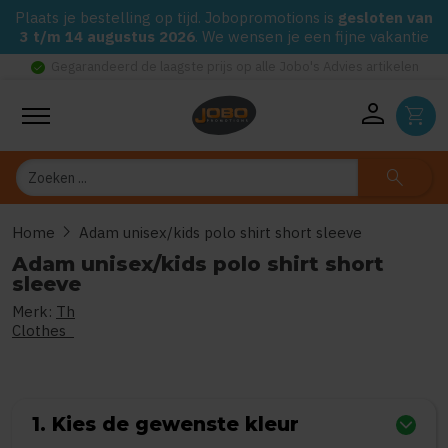
Plaats je bestelling op tijd. Jobopromotions is
gesloten van
3 t/m 14 augustus 2026
. We wensen je een fijne vakantie
check_circle
Gegarandeerd de laagste prijs op alle Jobo's Advies artikelen
person
shopping_cart
Zoeken
search
chevron_right
Home
Adam unisex/kids polo shirt short sleeve
Adam unisex/kids polo shirt short
sleeve
Merk:
Th
0
uit
5
(Gebaseerd op 0 reviews)
Clothes
1. Kies de gewenste kleur