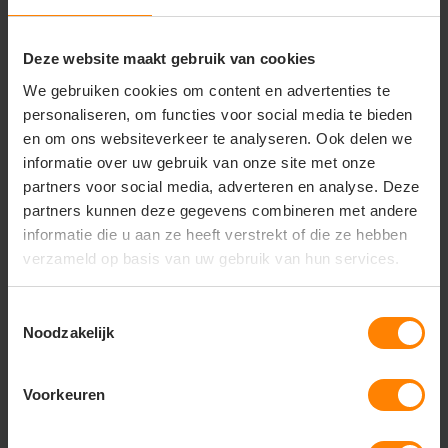
Unieke eigenschappen
Geschikt als schoolpolo, sportpolo of
Deze website maakt gebruik van cookies
promotionele kinderkleding
We gebruiken cookies om content en advertenties te
Kleurvast en vormvast, ook na veelvuldig wassen
personaliseren, om functies voor social media te bieden
Comfortabel en representatief
en om ons websiteverkeer te analyseren. Ook delen we
Onder voorbehoud van
informatie over uw gebruik van onze site met onze
productveranderingen
partners voor social media, adverteren en analyse. Deze
partners kunnen deze gegevens combineren met andere
informatie die u aan ze heeft verstrekt of die ze hebben
verzameld op basis van uw gebruik van hun services.
Vragen? Neem contact
Toestemmingsselectie
op met onze
Noodzakelijk
klantenservice
call
+31(0)418 511 972
Voorkeuren
mail
info@jobopromotions.nl