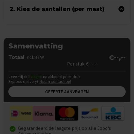
2. Kies de aantallen (per maat)
Samenvatting
€--,--
Totaal
incl.BTW
Per stuk
€ --,--
Levertijd:
5 dagen
na akkoord proefdruk
Express delivery?
Neem contact op!
OFFERTE AANVRAGEN
Gegarandeerd de laagste prijs op alle Jobo's
check
Advies artikelen