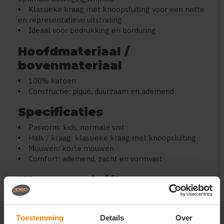
Klassieke kraag met knoopsluiting voor een nette
en representatieve uitstraling
Ideaal voor bedrukking en borduring
Hoofdmateriaal /
bovenmateriaal
100% katoen
Constructie: piqué, duurzaam en ademend
Specificaties
Pasvorm: kids, normale snit
Hals / kraag: klassieke kraag met knoopsluiting
Mouwen: korte mouwen
Comfort: ademend, zacht en vormvast
Wasvoorschriften
Machinewasbaar volgens label
Niet bleken
Strijken volgens label
Toestemming
Details
Over