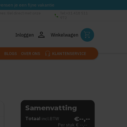
wensen je een fijne vakantie
vies: Bel direct met onze
Tel:+31 418 511
phone
972
person
shopping_cart
Inloggen
Winkelwagen
headset_mic
BLOGS
OVER ONS
KLANTENSERVICE
Samenvatting
€--,--
Totaal
incl.BTW
Per stuk
€ --,--