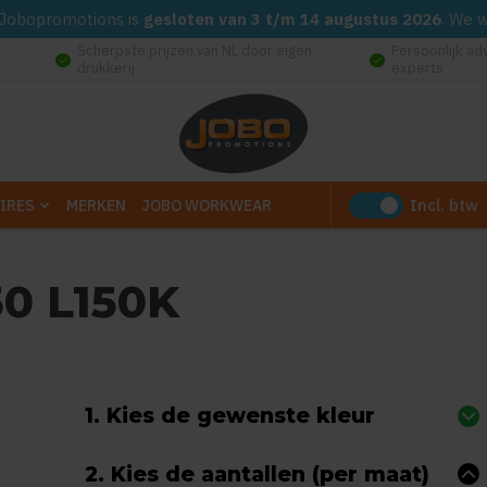
d. Jobopromotions is
gesloten van 3 t/m 14 augustus 2026
. We 
Scherpste prijzen van NL door eigen
Persoonlijk ad
check_circle
check_circle
drukkerij
experts
Incl. btw
IRES
MERKEN
JOBO WORKWEAR
50 L150K
 0 reviews)
1. Kies de gewenste kleur
2. Kies de aantallen (per maat)