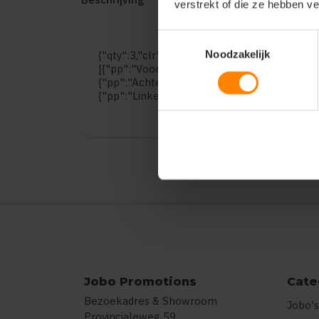
verstrekt of die ze hebben v
Toestemmingsselectie
Noodzakelijk
{"qty":3,"clr":"Deep Black","szs":{"106\/116"
[{"pp":"Voorzijde","pt":"Bedrukking","ct":"T
{"pp":"Achterzijde","pt":"Bedrukking","ct":
{"pp":"Linkermouw","pt":"Bedrukking","ct":
Jobo Promotions
Cate
Bezoekadres & Showroom
Jobo's
Provincialeweg 59