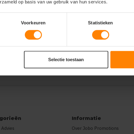
erzameld op basis van uw gebruik van hun services.
Voorkeuren
Statistieken
:3},"prnts":
wee kleuren"},
"Twee kleuren"},
"Twee kleuren"}]}
Selectie toestaan
gorieën
Informatie
 Advies
Over Jobo Promotions