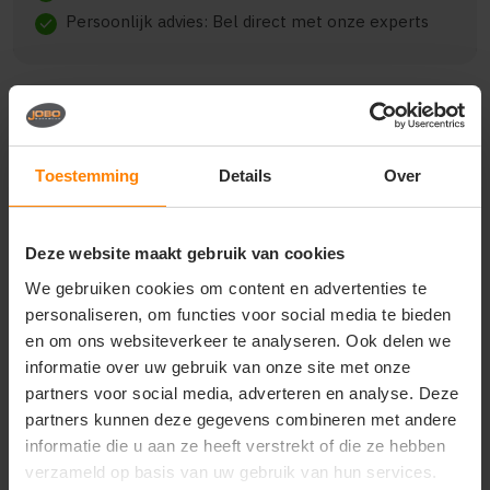
Persoonlijk advies: Bel direct met onze experts
check
Beschrijving
Reviews (0)
Toestemming
Details
Over
{"qty":20,"clr":"Red","szs":
Deze website maakt gebruik van cookies
{"M":5,"L":5,"XL":10},"prnts":
[{"pp":"Achterzijde","pt":"Bedrukking","ct":"Drie
We gebruiken cookies om content en advertenties te
kleuren"}]}
personaliseren, om functies voor social media te bieden
en om ons websiteverkeer te analyseren. Ook delen we
informatie over uw gebruik van onze site met onze
partners voor social media, adverteren en analyse. Deze
Vragen? Neem contact
partners kunnen deze gegevens combineren met andere
op met onze
informatie die u aan ze heeft verstrekt of die ze hebben
klantenservice
verzameld op basis van uw gebruik van hun services.