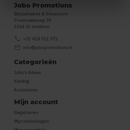
Jobo Promotions
Bezoekadres & Showroom
Provincialeweg 59
5334 JD Velddriel
call
+31 418 511 972
mail
info@jobopromotions.nl
Categorieën
Jobo's Advies
Kleding
Accessoires
Mijn account
Registreren
Mijn bestellingen
Mijn verlanglijst