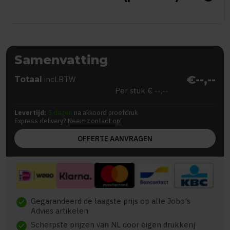
Samenvatting
€--,--
Totaal
incl.BTW
Per stuk
€ --,--
Levertijd:
5 dagen
na akkoord proefdruk
Express delivery?
Neem contact op!
OFFERTE AANVRAGEN
Gegarandeerd de laagste prijs op alle Jobo's
check
Advies artikelen
Scherpste prijzen van NL door eigen drukkerij
check