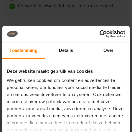
Persoonlijk advies: Bel direct met onze experts
check
Beschrijving
Reviews (0)
Toestemming
Details
Over
{"qty":10,"clr":"Everglade","szs":{"M":5,"L":5},"prnts":
[{"pp":"Borst links","pt":"Bedrukking","ct":"E\u00e9n
Deze website maakt gebruik van cookies
kleur"},
{"pp":"Achterzijde","pt":"Bedrukking","ct":"E\u00e9n
We gebruiken cookies om content en advertenties te
kleur"}]}
personaliseren, om functies voor social media te bieden
en om ons websiteverkeer te analyseren. Ook delen we
informatie over uw gebruik van onze site met onze
partners voor social media, adverteren en analyse. Deze
Vragen? Neem contact
partners kunnen deze gegevens combineren met andere
op met onze
informatie die u aan ze heeft verstrekt of die ze hebben
klantenservice
verzameld op basis van uw gebruik van hun services.