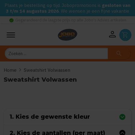
Plaats je bestelling op tijd. Jobopromotions is
gesloten van
3 t/m 14 augustus 2026
. We wensen je een fijne vakantie
check_circle
Gegarandeerd de laagste prijs op alle Jobo's Advies artikelen
person
shopping_cart
Zoeken
search
chevron_right
Home
Sweatshirt Volwassen
Sweatshirt Volwassen
0
uit
5
(Gebaseerd op 0 reviews)
1. Kies de gewenste kleur
2. Kies de aantallen (per maat)