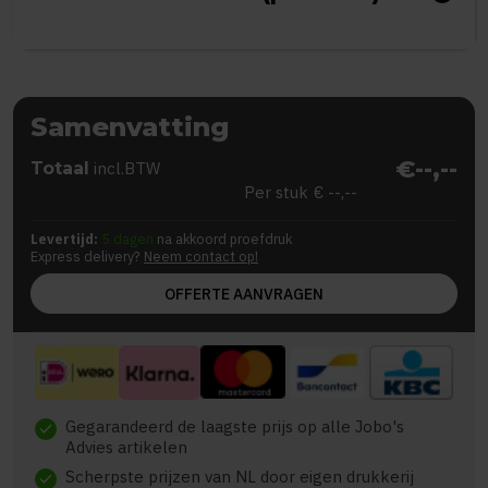
Samenvatting
€--,--
Totaal
incl.BTW
Per stuk
€ --,--
Levertijd:
5 dagen
na akkoord proefdruk
Express delivery?
Neem contact op!
OFFERTE AANVRAGEN
Gegarandeerd de laagste prijs op alle Jobo's
check
Advies artikelen
Scherpste prijzen van NL door eigen drukkerij
check