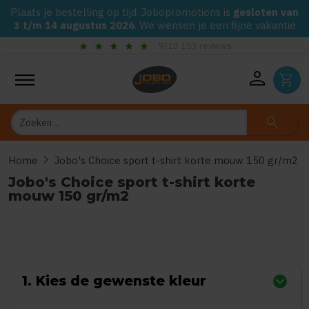
Plaats je bestelling op tijd. Jobopromotions is
gesloten van
3 t/m 14 augustus 2026
. We wensen je een fijne vakantie
check_circle
reviews
Gegarandeerd de laagste prijs op alle Jobo
person
shopping_cart
Zoeken
search
chevron_right
Home
Jobo's Choice sport t-shirt korte mouw 150 gr/m2
Jobo's Choice sport t-shirt korte
mouw 150 gr/m2
0
uit
5
(Gebaseerd op 0 reviews)
1. Kies de gewenste kleur