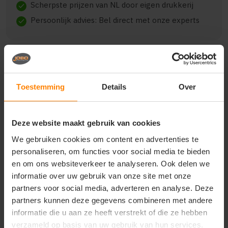
Scherpste prijzen van NL door eigen drukkerij
check
Persoonlijk advies: Bel direct met onze experts
check
Beschrijving
Reviews (0)
Toestemming
Details
Over
{"qty":79,"clr":"Navy Blue","szs":
Deze website maakt gebruik van cookies
{"XS":15,"S":25,"M":33,"L":5,"XL":1},"prnts":
[{"pp":"Achterzijde","pt":"Bedrukking","ct":"E\u00e9n
We gebruiken cookies om content en advertenties te
kleur"}]}
personaliseren, om functies voor social media te bieden
en om ons websiteverkeer te analyseren. Ook delen we
informatie over uw gebruik van onze site met onze
partners voor social media, adverteren en analyse. Deze
Vragen? Neem contact
partners kunnen deze gegevens combineren met andere
op met onze
informatie die u aan ze heeft verstrekt of die ze hebben
klantenservice
verzameld op basis van uw gebruik van hun services.