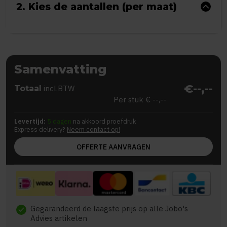
2. Kies de aantallen (per maat)
Samenvatting
€--,--
Totaal
incl.BTW
Per stuk
€ --,--
Levertijd:
5 dagen
na akkoord proefdruk
Express delivery?
Neem contact op!
OFFERTE AANVRAGEN
Gegarandeerd de laagste prijs op alle Jobo's
check
Advies artikelen