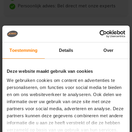
Persoonlijk advies: Bel direct met onze experts
check
Beschrijving
Reviews (0)
Toestemming
Details
Over
{"qty":5,"clr":"Forest Green","szs":
{"M":3,"L":2},"prnts":[{"pp":"Borst
Deze website maakt gebruik van cookies
links","pt":"Bedrukking","ct":"E\u00e9n kleur"},
{"pp":"Achterzijde","pt":"Bedrukking","ct":"E\u00e9n
We gebruiken cookies om content en advertenties te
kleur"}]}
personaliseren, om functies voor social media te bieden
en om ons websiteverkeer te analyseren. Ook delen we
informatie over uw gebruik van onze site met onze
partners voor social media, adverteren en analyse. Deze
Vragen? Neem contact
partners kunnen deze gegevens combineren met andere
op met onze
informatie die u aan ze heeft verstrekt of die ze hebben
klantenservice
verzameld op basis van uw gebruik van hun services.