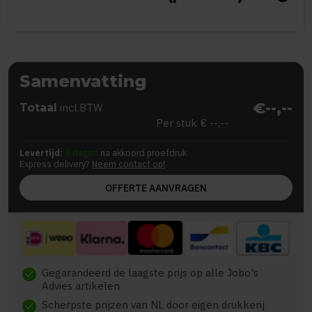
Samenvatting
€--,--
Totaal
incl.BTW
Per stuk
€ --,--
Levertijd:
5 dagen
na akkoord proefdruk
Express delivery?
Neem contact op!
OFFERTE AANVRAGEN
Gegarandeerd de laagste prijs op alle Jobo's
check
Advies artikelen
Scherpste prijzen van NL door eigen drukkerij
check