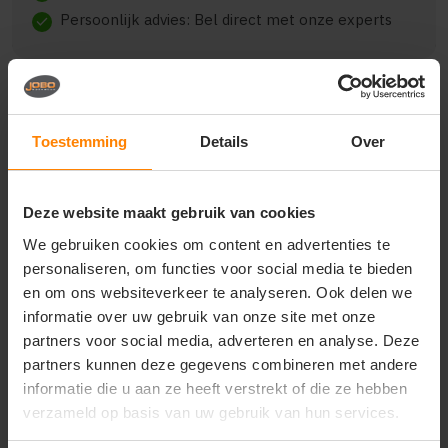
Persoonlijk advies: Bel direct met onze experts
check
Toestemming
Details
Over
Beschrijving
Reviews (0)
Deze website maakt gebruik van cookies
{"qty":7,"clr":"Royal Blue","szs":
{"S":1,"M":2,"XXXL":4},"prnts":[]}
We gebruiken cookies om content en advertenties te
personaliseren, om functies voor social media te bieden
en om ons websiteverkeer te analyseren. Ook delen we
informatie over uw gebruik van onze site met onze
Vragen? Neem contact
partners voor social media, adverteren en analyse. Deze
op met onze
partners kunnen deze gegevens combineren met andere
klantenservice
informatie die u aan ze heeft verstrekt of die ze hebben
verzameld op basis van uw gebruik van hun services.
call
+31(0)418 511 972