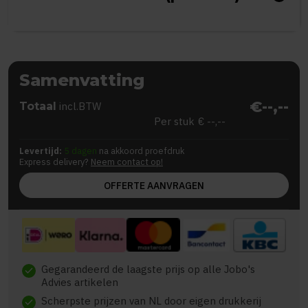
Samenvatting
€--,--
Totaal
incl.BTW
Per stuk
€ --,--
Levertijd:
5 dagen
na akkoord proefdruk
Express delivery?
Neem contact op!
OFFERTE AANVRAGEN
Gegarandeerd de laagste prijs op alle Jobo's
check
Advies artikelen
Scherpste prijzen van NL door eigen drukkerij
check