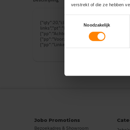
verstrekt of die ze hebben v
Toestemmingsselectie
{"qty":20,"clr":"Black","szs":{"6":5,"8":5,"10
Noodzakelijk
links","pt":"Bedrukking","ct":"Vier of meer k
{"pp":"Achterzijde","pt":"Bedrukking","ct":"
{"pp":"Voorzijde","pt":"Bedrukking","ct":"Vi
{"pp":"Linkermouw","pt":"Bedrukking","ct":"
Jobo Promotions
Cate
Bezoekadres & Showroom
Jobo's