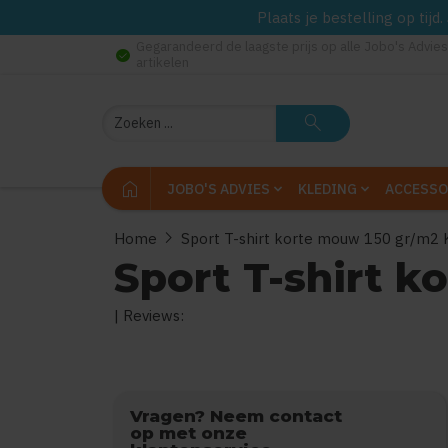
Plaats je bestelling op tij
Gegarandeerd de laagste prijs op alle Jobo's Advies
check_circle
artikelen
Zoeken
search
home
JOBO'S ADVIES
KLEDING
ACCESSO
chevron_right
Home
Sport T-shirt korte mouw 150 gr/m2 
Sport T-shirt k
| Reviews:
0
uit
5
(Gebaseerd op
Vragen? Neem contact
op met onze