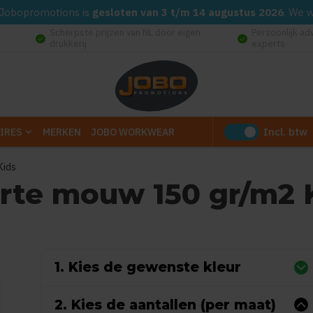
d. Jobopromotions is
gesloten van 3 t/m 14 augustus 2026
. We 
Scherpste prijzen van NL door eigen
Persoonlijk ad
check_circle
check_circle
drukkerij
experts
Incl. btw
IRES
MERKEN
JOBO WORKWEAR
Kids
orte mouw 150 gr/m2 
 0 reviews)
1. Kies de gewenste kleur
2. Kies de aantallen (per maat)