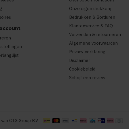
ng
Onze eigen drukkerij
soires
Bedrukken & Borduren
Klantenservice & FAQ
 account
Verzenden & retourneren
treren
Algemene voorwaarden
estellingen
Privacy-verklaring
erlanglijst
Disclaimer
Cookiebeleid
Schrijf een review
 van CTG Group B.V.