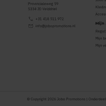
Provincialeweg 59
Kledi
5334 JD Velddriel
Acces
call
+31 418 511 972
Mijn
mail
info@jobopromotions.nl
Regis
Mijn b
Mijn v
© Copyright 2026 Jobo Promotions | Onderdeel