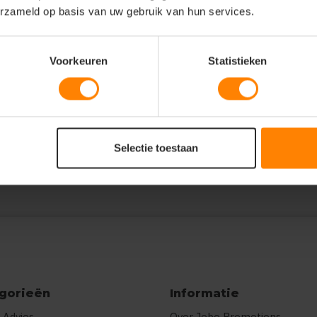
erzameld op basis van uw gebruik van hun services.
":5,"12":5},"prnts":[{"pp":"Borst
Voorkeuren
Statistieken
leuren"},
Vier of meer kleuren"},
er of meer kleuren"},
Vier of meer kleuren"}]}
Selectie toestaan
gorieën
Informatie
 Advies
Over Jobo Promotions