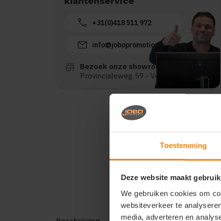
klantenservice
call
+31(0)418 511 972
mail
info@jobopromotions.nl
store
Bezoek onze showroom:
Provincialeweg 59 - Velddriel
Toestemming
Deze website maakt gebruik
We gebruiken cookies om cont
websiteverkeer te analyseren
media, adverteren en analys
Beschrijving
Reviews (0)