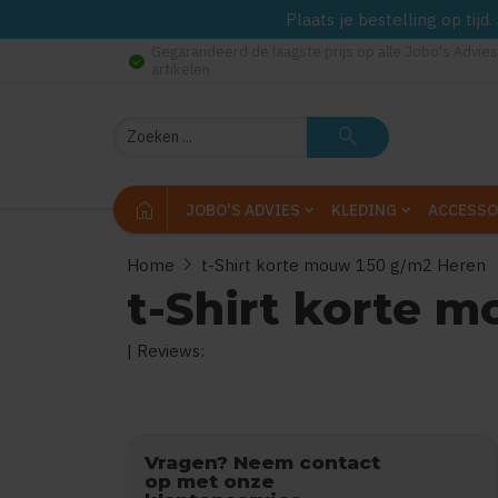
Plaats je bestelling op tij
Gegarandeerd de laagste prijs op alle Jobo's Advies
check_circle
artikelen
Zoeken
search
home
JOBO'S ADVIES
KLEDING
ACCESSO
chevron_right
Home
t-Shirt korte mouw 150 g/m2 Heren
t-Shirt korte 
| Reviews:
0
uit
5
(Gebaseerd op
Vragen? Neem contact
op met onze