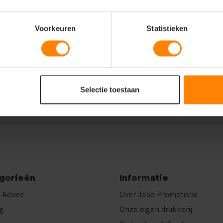
Voorkeuren
Statistieken
:5,"L":5},"prnts":
wee kleuren"}]}
Selectie toestaan
gorieën
Informatie
 Advies
Over Jobo Promotions
ng
Onze eigen drukkerij