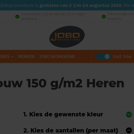
d. Jobopromotions is
gesloten van 3 t/m 14 augustus 2026
. We 
Scherpste prijzen van NL door eigen
Persoonlijk ad
check_circle
check_circle
drukkerij
experts
Incl. btw
IRES
MERKEN
JOBO WORKWEAR
mouw 150 g/m2 Heren
 0 reviews)
1. Kies de gewenste kleur
2. Kies de aantallen (per maat)