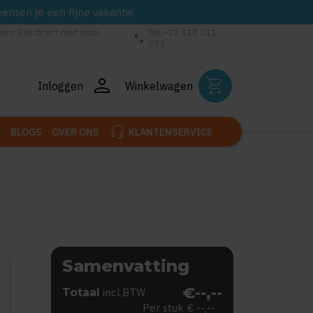
wensen je een fijne vakantie
vies: Bel direct met onze
Tel:+31 418 511
phone
972
person
shopping_cart
Inloggen
Winkelwagen
headset_mic
BLOGS
OVER ONS
KLANTENSERVICE
Samenvatting
€--,--
Totaal
incl.BTW
Per stuk
€ --,--