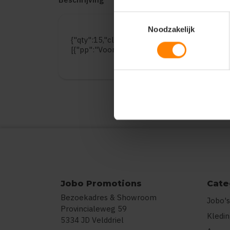
Toestemmingsselectie
Noodzakelijk
{"qty":15,"clr":"Abbey Stone","szs":{"S":5,"M"
[{"pp":"Voorzijde","pt":"Bedrukking","ct":"T
Jobo Promotions
Cate
Bezoekadres & Showroom
Jobo's
Provincialeweg 59
Kledi
5334 JD Velddriel