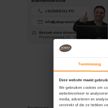
klantenservice
call
+31(0)418 511 972
mail
info@jobopromotions.nl
store
Bezoek onze showroom:
Provincialeweg 59 - Velddriel
Toestemming
Deze website maakt gebruik
We gebruiken cookies om cont
websiteverkeer te analyseren
media, adverteren en analys
verstrekt of die ze hebben v
Beschrijving
Reviews (0)