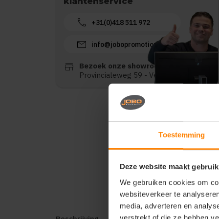
klantenservice
call
+31(0)418 511 972
mail
info@jobopromotions.nl
store
Bezoek onze showroom:
Provincialeweg 59 - Velddriel
Toestemming
Deze website maakt gebruik
We gebruiken cookies om cont
websiteverkeer te analyseren
media, adverteren en analys
verstrekt of die ze hebben v
Beschrijving
Reviews (0)