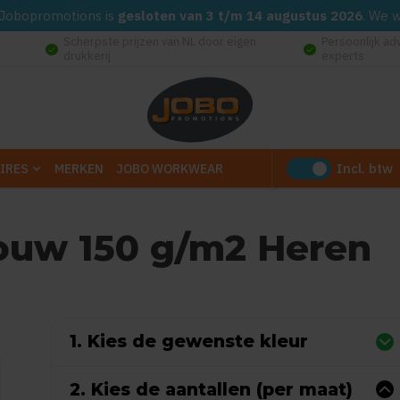
d. Jobopromotions is
gesloten van 3 t/m 14 augustus 2026
. We 
Scherpste prijzen van NL door eigen
Persoonlijk ad
check_circle
check_circle
drukkerij
experts
Incl. btw
IRES
MERKEN
JOBO WORKWEAR
mouw 150 g/m2 Heren
 0 reviews)
1. Kies de gewenste kleur
2. Kies de aantallen (per maat)