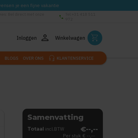
wensen je een fijne vakantie
vies: Bel direct met onze
Tel:+31 418 511
phone
972
person
shopping_cart
Inloggen
Winkelwagen
headset_mic
BLOGS
OVER ONS
KLANTENSERVICE
Samenvatting
€--,--
Totaal
incl.BTW
Per stuk
€ --,--