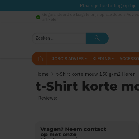
Plaats je bestelling op tij
Gegarandeerd de laagste prijs op alle Jobo's Advies
check_circle
artikelen
Zoeken
search
home
JOBO'S ADVIES
KLEDING
ACCESSO
chevron_right
Home
t-Shirt korte mouw 150 g/m2 Heren
t-Shirt korte 
| Reviews:
0
uit
5
(Gebaseerd op
Vragen? Neem contact
op met onze