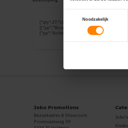
Toestemmingsselectie
Noodzakelijk
{"qty":27,"clr":"Apple Green","szs":{"S":3,"M"
[{"pp":"Borst links","pt":"Bedrukking","ct":
{"pp":"Achterzijde","pt":"Bedrukking","ct":"
Jobo Promotions
Cate
Bezoekadres & Showroom
Jobo's
Provincialeweg 59
Kledi
5334 JD Velddriel