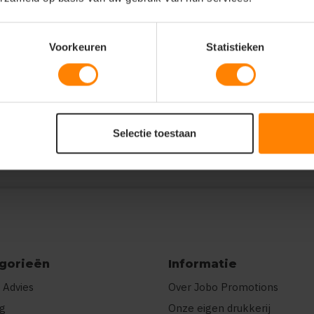
Voorkeuren
Statistieken
:9,"L":8,"XL":4,"XXL":3},"prnts":
"E\u00e9n kleur"},
E\u00e9n kleur"}]}
Selectie toestaan
gorieën
Informatie
 Advies
Over Jobo Promotions
ng
Onze eigen drukkerij