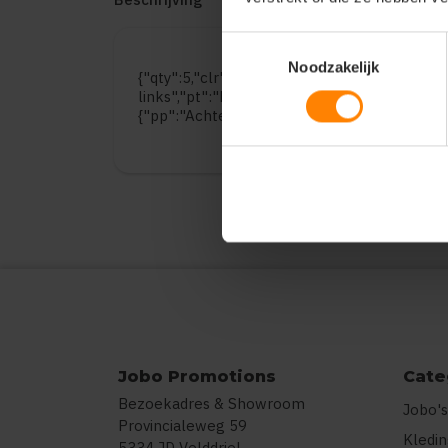
Toestemmingsselectie
Noodzakelijk
{"qty":5,"clr":"Orange","szs":{"S":5},"prnts":
links","pt":"Bedrukking","ct":"E\u00e9n kleu
{"pp":"Achterzijde","pt":"Bedrukking","ct":"
Jobo Promotions
Cate
Bezoekadres & Showroom
Jobo's
Provincialeweg 59
Kledi
5334 JD Velddriel