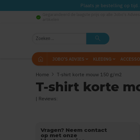
Plaats je bestelling op tij
Gegarandeerd de laagste prijs op alle Jobo's Advies
check_circle
artikelen
Zoeken
search
home
JOBO'S ADVIES
KLEDING
ACCESSO
chevron_right
Home
T-shirt korte mouw 150 g/m2
T-shirt korte 
| Reviews:
0
uit
5
(Gebaseerd op
Vragen? Neem contact
op met onze