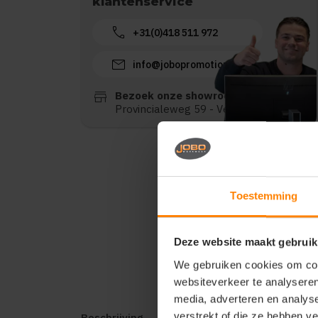
klantenservice
call
+31(0)418 511 972
mail
info@jobopromotions.nl
store
Bezoek onze showroom:
Provincialeweg 59 - Velddriel
Toestemming
Deze website maakt gebruik
We gebruiken cookies om cont
websiteverkeer te analyseren
media, adverteren en analys
verstrekt of die ze hebben v
Beschrijving
Reviews (0)