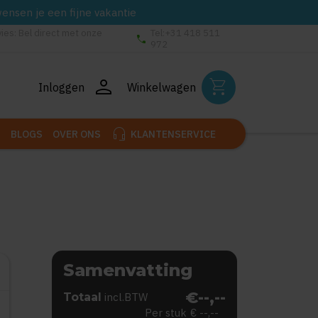
wensen je een fijne vakantie
vies: Bel direct met onze
Tel:+31 418 511
phone
972
person
shopping_cart
Inloggen
Winkelwagen
headset_mic
BLOGS
OVER ONS
KLANTENSERVICE
Samenvatting
€--,--
Totaal
incl.BTW
Per stuk
€ --,--