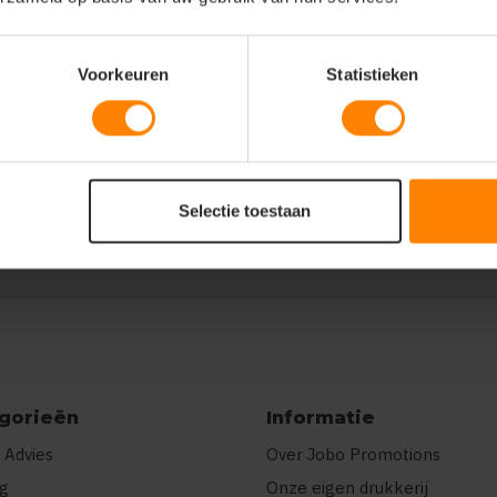
Voorkeuren
Statistieken
[{"pp":"Borst
r"},
E\u00e9n kleur"}]}
Selectie toestaan
gorieën
Informatie
 Advies
Over Jobo Promotions
ng
Onze eigen drukkerij