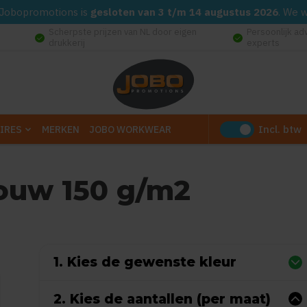
d. Jobopromotions is
gesloten van 3 t/m 14 augustus 2026
. We 
Scherpste prijzen van NL door eigen
Persoonlijk ad
check_circle
check_circle
drukkerij
experts
Incl. btw
IRES
MERKEN
JOBO WORKWEAR
mouw 150 g/m2
 0 reviews)
1. Kies de gewenste kleur
2. Kies de aantallen (per maat)