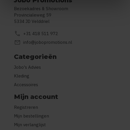
Jobo Promotions
Bezoekadres & Showroom
Provincialeweg 59
5334 JD Velddriel
call
+31 418 511 972
mail
info@jobopromotions.nl
Categorieën
Jobo's Advies
Kleding
Accessoires
Mijn account
Registreren
Mijn bestellingen
Mijn verlanglijst