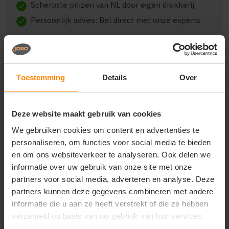
Scherpste prijzen van NL door eigen drukkerij
check
Persoonlijk advies: Bel direct met onze experts
check
Toestemming
Details
Over
Beschrijving
Reviews (0)
Deze website maakt gebruik van cookies
{"qty":15,"clr":"Abbey Stone","szs":{"M":15},"prnts":
[]}
We gebruiken cookies om content en advertenties te
personaliseren, om functies voor social media te bieden
en om ons websiteverkeer te analyseren. Ook delen we
informatie over uw gebruik van onze site met onze
partners voor social media, adverteren en analyse. Deze
Vragen? Neem contact
op met onze
partners kunnen deze gegevens combineren met andere
klantenservice
informatie die u aan ze heeft verstrekt of die ze hebben
verzameld op basis van uw gebruik van hun services.
call
+31(0)418 511 972