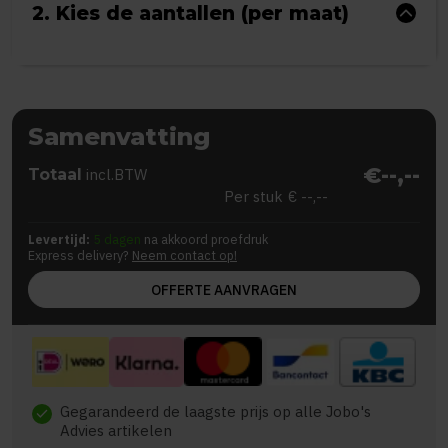
2. Kies de aantallen (per maat)
Samenvatting
€--,--
Totaal
incl.BTW
Per stuk
€ --,--
Levertijd:
5 dagen
na akkoord proefdruk
Express delivery?
Neem contact op!
OFFERTE AANVRAGEN
Gegarandeerd de laagste prijs op alle Jobo's
check
Advies artikelen