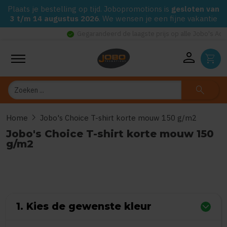
Plaats je bestelling op tijd. Jobopromotions is
gesloten van
3 t/m 14 augustus 2026
. We wensen je een fijne vakantie
check_circle
Gegarandeerd de laagste prijs op alle Jobo's Advies artikelen
person
shopping_cart
Zoeken
search
chevron_right
Home
Jobo's Choice T-shirt korte mouw 150 g/m2
Jobo's Choice T-shirt korte mouw 150
g/m2
0
uit
5
(Gebaseerd op 0 reviews)
1. Kies de gewenste kleur