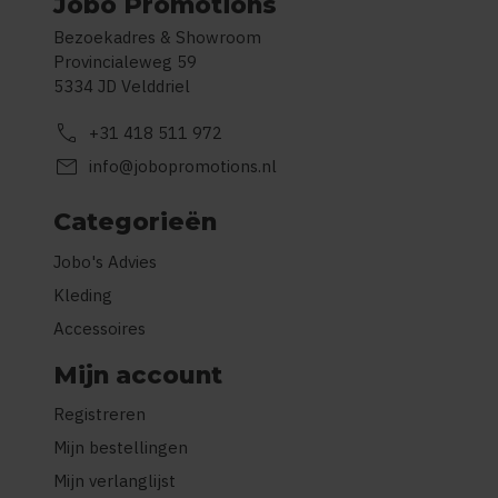
Jobo Promotions
Bezoekadres & Showroom
Provincialeweg 59
5334 JD Velddriel
call
+31 418 511 972
mail
info@jobopromotions.nl
Categorieën
Jobo's Advies
Kleding
Accessoires
Mijn account
Registreren
Mijn bestellingen
Mijn verlanglijst