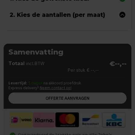
2. Kies de aantallen (per maat)
Samenvatting
€--,--
Totaal
incl.BTW
Per stuk
€ --,--
Levertijd:
5 dagen
na akkoord proefdruk
Express delivery?
Neem contact op!
OFFERTE AANVRAGEN
Gegarandeerd de laagste prijs op alle Jobo's