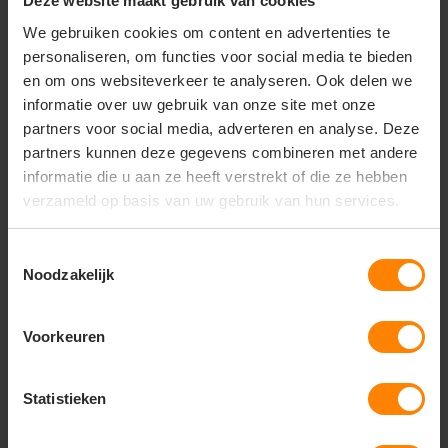
Deze website maakt gebruik van cookies
zoals een contrastrijke sluitlijn en knoopdraad. een
effen gekleurd overhemd met een subtiele dobby-
We gebruiken cookies om content en advertenties te
structuur, gecombineerd met een zachte kraag en
personaliseren, om functies voor social media te bieden
manchetten, geeft het overhemd een slimme en
en om ons websiteverkeer te analyseren. Ook delen we
moderne uitstraling. wanneer je het overhemd in
informatie over uw gebruik van onze site met onze
handen krijgt, zul je meteen merken dat er meer aan
partners voor social media, adverteren en analyse. Deze
is dan het oog vangt. het is in eerste instantie
veerlicht, heeft een zijdezachte aanraking dankzij
partners kunnen deze gegevens combineren met andere
lyocell en een ongelooflijk stretch-effect voor jouw
informatie die u aan ze heeft verstrekt of die ze hebben
comfort, waardoor dit overhemd een meester in
verzameld op basis van uw gebruik van hun services.
prestaties is. het overhemd is ook behandeld voor
eenvoudig onderhoud, dus je kunt het gewoon
Toestemmingsselectie
wassen en dragen als je wilt.
Noodzakelijk
Voorkeuren
Vragen? Neem contact
op met onze
klantenservice
Statistieken
call
+31(0)418 511 972