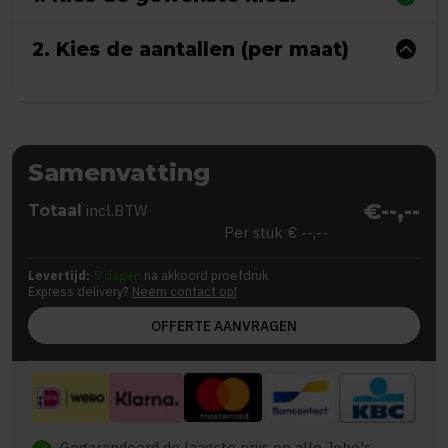
2. Kies de aantallen (per maat)
Samenvatting
€--,--
Totaal
incl.BTW
Per stuk
€ --,--
Levertijd:
5 dagen
na akkoord proefdruk
Express delivery?
Neem contact op!
OFFERTE AANVRAGEN
Gegarandeerd de laagste prijs op alle Jobo's