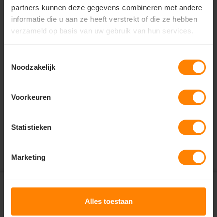
partners kunnen deze gegevens combineren met andere
informatie die u aan ze heeft verstrekt of die ze hebben
verzameld op basis van uw gebruik van hun services.
Vragen? Neem contact
op met onze
Toestemmingsselectie
klantenservice
Noodzakelijk
call
+31(0)418 511 972
Voorkeuren
mail
info@jobopromotions.nl
store
Statistieken
Bezoek onze showroom:
Provincialeweg 59 - Velddriel
Marketing
Abonneer je op onze
nieuwsbrief en ontvang € 5,-
Alles toestaan
check
Altijd op de hoogte van nieuwe items