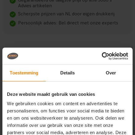
check
Advies artikelen
Scherpste prijzen van NL door eigen drukkerij
check
Persoonlijk advies: Bel direct met onze experts
check
Beschrijving
Reviews (0)
Toestemming
Details
Over
J. Harvest & Frost yellow
bow 51 hemd regular fit
Deze website maakt gebruik van cookies
heren 2905101
We gebruiken cookies om content en advertenties te
personaliseren, om functies voor social media te bieden
de yellow bow 51 is een hoogwaardig hemd in een
fijne gem??leerde keperstof met een unieke easy
en om ons websiteverkeer te analyseren. Ook delen we
care behandeling en getailleerde details. zoals altijd
informatie over uw gebruik van onze site met onze
ook hier een gespleten juk op de rug.
partners voor social media, adverteren en analyse. Deze