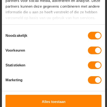
partners voor social media, adverteren en analyse. Deze
rug.
partners kunnen deze gegevens combineren met andere
informatie die u aan ze heeft verstrekt of die ze hebben
verzameld op basis van uw gebruik van hun services.
Vragen? Neem contact
op met onze
Toestemmingsselectie
klantenservice
Noodzakelijk
call
+31(0)418 511 972
Voorkeuren
mail
info@jobopromotions.nl
Statistieken
store
Bezoek onze showroom:
Provincialeweg 59 - Velddriel
Marketing
Abonneer je op onze
nieuwsbrief en ontvang € 5,-
Alles toestaan
check
Altijd op de hoogte van nieuwe items