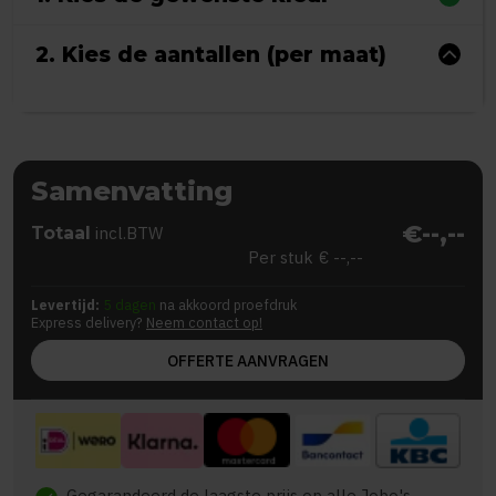
2. Kies de aantallen (per maat)
Samenvatting
€--,--
Totaal
incl.BTW
Per stuk
€ --,--
Levertijd:
5 dagen
na akkoord proefdruk
Express delivery?
Neem contact op!
OFFERTE AANVRAGEN
Gegarandeerd de laagste prijs op alle Jobo's