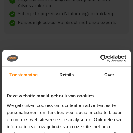
check
Advies artikelen
Scherpste prijzen van NL door eigen drukkerij
check
Persoonlijk advies: Bel direct met onze experts
check
Beschrijving
Reviews (0)
Toestemming
Details
Over
J. Harvest & Frost yellow
bow 50 s/s hemd slim fit
Deze website maakt gebruik van cookies
heren 2905022
We gebruiken cookies om content en advertenties te
de yellow bow 50 is een high performance hemd
personaliseren, om functies voor social media te bieden
gemaakt in onze favoriete fijne twill katoen met een
en om ons websiteverkeer te analyseren. Ook delen we
toegevoegde unieke easy care behandeling. zoals
informatie over uw gebruik van onze site met onze
altijd heeft ook dit hemd een gespleten juk op de