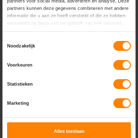
partners voor social media, adverteren en analyse. Deze
rug.
partners kunnen deze gegevens combineren met andere
informatie die u aan ze heeft verstrekt of die ze hebben
verzameld op basis van uw gebruik van hun services.
Vragen? Neem contact
op met onze
Toestemmingsselectie
klantenservice
Noodzakelijk
call
+31(0)418 511 972
Voorkeuren
mail
info@jobopromotions.nl
Statistieken
store
Bezoek onze showroom:
Provincialeweg 59 - Velddriel
Marketing
Abonneer je op onze
nieuwsbrief en ontvang € 5,-
Alles toestaan
check
Altijd op de hoogte van nieuwe items