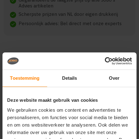
check
Advies artikelen
Scherpste prijzen van NL door eigen drukkerij
check
Persoonlijk advies: Bel direct met onze experts
check
Beschrijving
Reviews (0)
Toestemming
Details
Over
J. Harvest & Frost yellow
bow 50 s/s hemd regular fit
Deze website maakt gebruik van cookies
heren 2905011
We gebruiken cookies om content en advertenties te
de yellow bow 50 is een high performance hemd
personaliseren, om functies voor social media te bieden
gemaakt in onze favoriete fijne twill katoen met een
en om ons websiteverkeer te analyseren. Ook delen we
toegevoegde unieke easy care behandeling. zoals
informatie over uw gebruik van onze site met onze
altijd heeft ook dit hemd een gespleten juk op de