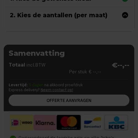
2. Kies de aantallen (per maat)
Samenvatting
€--,--
Totaal
incl.BTW
Per stuk
€ --,--
Levertijd:
5 dagen
na akkoord proefdruk
Express delivery?
Neem contact op!
OFFERTE AANVRAGEN
Gegarandeerd de laagste prijs op alle Jobo's